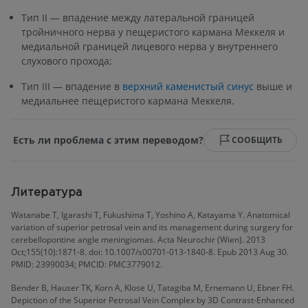
Тип II — впадение между латеральной границей
тройничного нерва у пещеристого кармана Меккеля и
медиальной границей лицевого нерва у внутреннего
слухового прохода;
Тип III — впадение в
верхний каменистый синус
выше и
медиальнее пещеристого кармана Меккеля.
Есть ли проблема с этим переводом?
СООБЩИТЬ
Литература
Watanabe T, Igarashi T, Fukushima T, Yoshino A, Katayama Y. Anatomical
variation of superior petrosal vein and its management during surgery for
cerebellopontine angle meningiomas. Acta Neurochir (Wien). 2013
Oct;155(10):1871-8. doi: 10.1007/s00701-013-1840-8. Epub 2013 Aug 30.
PMID: 23990034; PMCID: PMC3779012.
Bender B, Hauser TK, Korn A, Klose U, Tatagiba M, Ernemann U, Ebner FH.
Depiction of the Superior Petrosal Vein Complex by 3D Contrast-Enhanced