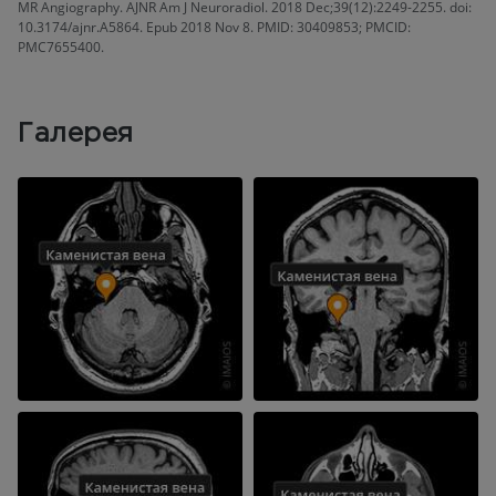
MR Angiography. AJNR Am J Neuroradiol. 2018 Dec;39(12):2249-2255. doi:
10.3174/ajnr.A5864. Epub 2018 Nov 8. PMID: 30409853; PMCID:
PMC7655400.
Галерея