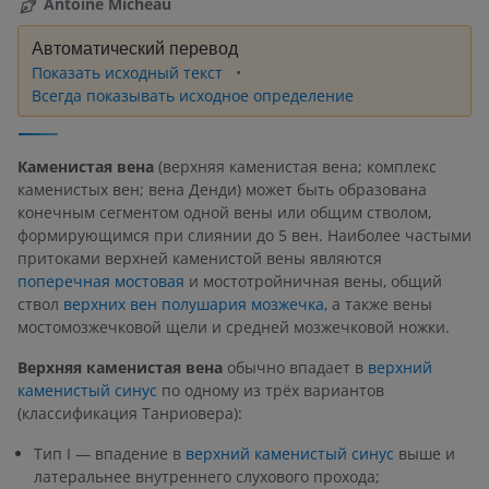
Antoine Micheau
Автоматический перевод
Показать исходный текст
Всегда показывать исходное определение
Каменистая вена
(верхняя каменистая вена; комплекс
каменистых вен; вена Денди) может быть образована
конечным сегментом одной вены или общим стволом,
формирующимся при слиянии до 5 вен. Наиболее частыми
притоками верхней каменистой вены являются
поперечная мостовая
и мостотройничная вены, общий
ствол
верхних вен полушария мозжечка,
а также вены
мостомозжечковой щели и средней мозжечковой ножки.
Верхняя каменистая вена
обычно впадает в
верхний
каменистый синус
по одному из трёх вариантов
(классификация Танриовера):
Тип I — впадение в
верхний каменистый синус
выше и
латеральнее внутреннего слухового прохода;