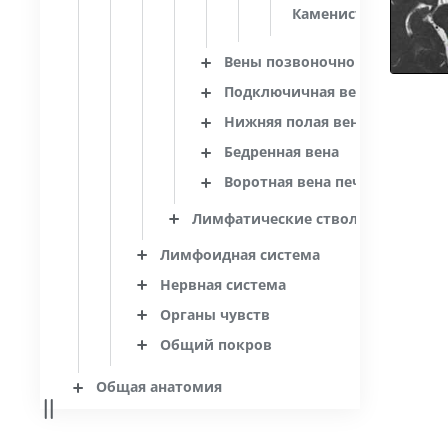
Каменистая вена
Вены позвоночного столба
Подключичная вена
Нижняя полая вена
Бедренная вена
Воротная вена печени
Лимфатические стволы и проток
Лимфоидная система
Нервная система
Органы чувств
Общий покров
Общая анатомия