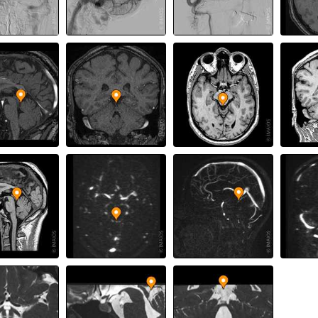
й оболочки
овые вены
вены
го мозга
чка
чка
на мозжечка