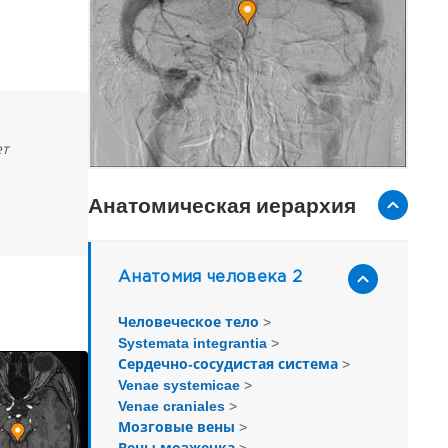
ет
Анатомическая иерархия
Анатомия человека 2
Человеческое тело
>
Systemata integrantia
>
Сердечно-сосудистая система
>
Venae systemicae
>
Venae craniales
>
Мозговые вены
>
Вены мозжечка
>