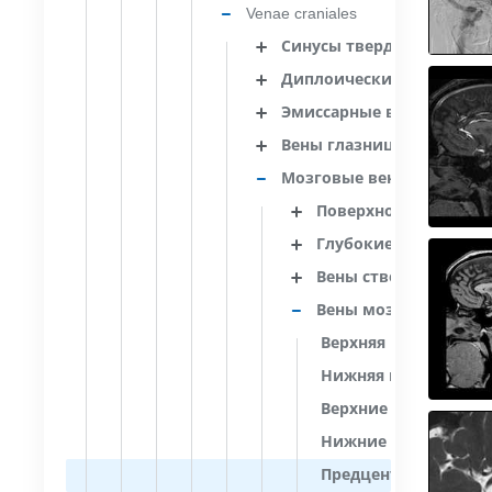
Venae craniales
Синусы твердой мозгово
Диплоические вены
Эмиссарные вены
Вены глазницы
Мозговые вены
Поверхностные мозг
Глубокие мозговые 
Вены ствола головно
Вены мозжечка
Верхняя вена червя
Нижняя вена червя
Верхние вены мозже
Нижние вены мозже
Предцентральная ве