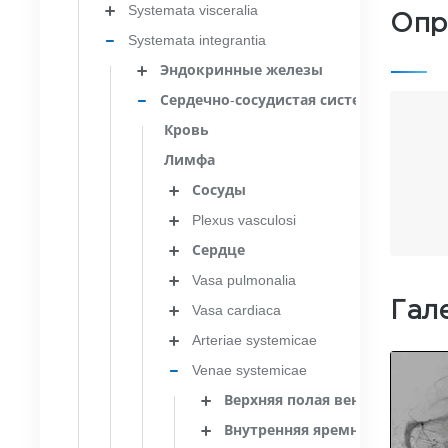
Systemata visceralia
Опр
Systemata integrantia
Эндокринные железы
Сердечно-сосудистая система
Кровь
Лимфа
Сосуды
Plexus vasculosi
Сердце
Vasa pulmonalia
Гал
Vasa cardiaca
Arteriae systemicae
Venae systemicae
Верхняя полая вена
Внутренняя яремная вена