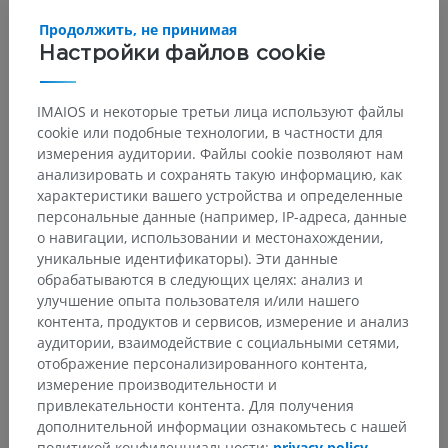
Продолжить, не принимая
Настройки файлов cookie
IMAIOS и некоторые третьи лица используют файлы
cookie или подобные технологии, в частности для
измерения аудитории. Файлы cookie позволяют нам
анализировать и сохранять такую информацию, как
характеристики вашего устройства и определенные
Анатомическая иерархия
персональные данные (например, IP-адреса, данные
о навигации, использовании и местонахождении,
уникальные идентификаторы). Эти данные
обрабатываются в следующих целях: анализ и
Анатомия человека 2
улучшение опыта пользователя и/или нашего
контента, продуктов и сервисов, измерение и анализ
аудитории, взаимодействие с социальными сетями,
Анатомия человека 1
отображение персонализированного контента,
Системная анатомия
>
измерение производительности и
Сердечно-сосудистая система
>
Вены
>
привлекательности контента. Для получения
Верхняя полая вена
>
Плечеголовная вена
>
дополнительной информации ознакомьтесь с нашей
Трахеальные вены
политикой конфиденциальности:
privacy policy
.