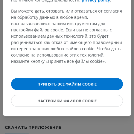
Вы можете дать, отозвать или отказаться от согласия
Основные структуры:
Нет анатомических терминов,
на обработку данных в любое время,
относящихся к этой части тела
воспользовавшись нашим инструментом для
настройки файлов cookie. Если вы не согласны с
использованием данных технологий, это будет
расцениваться как отказ от имеющего правомерный
Переводы
интерес хранения любых файлов cookie. Чтобы дать
согласие на использование этих технологий,
нажмите кнопку «Принять все файлы cookie».
Заметили ошибку?
ПРИНЯТЬ ВСЕ ФАЙЛЫ COOKIE
Не стесняйтесь предложить поправку, свою версию
перевода или решение по улучшению контента.
НАСТРОЙКИ ФАЙЛОВ COOKIE
Сообщить об ошибке
СКАЧАТЬ ПРИЛОЖЕНИЕ