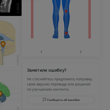
го сустава
‹
›
афия
устава
Заметили ошибку?
ма
Не стесняйтесь предложить поправку,
свою версию перевода или решение
по улучшению контента.
юсны и
ела стопы
Сообщить об ошибке