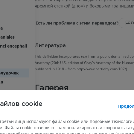
яремной стенкой (дном) и боковыми границами
Есть ли проблема с этим переводом?
С
га
aniales
nci encephali
Литература
This definition incorporates text from a public domain editio
Anatomy (20th U.S. edition of Gray's Anatomy of the Human
published in 1918 – from http://www.bartleby.com/107/).
елудочек
ка
Галерея
чка
айлов cookie
Продол
ема
третьи лица используют файлы cookie или подобные технологии
. Файлы cookie позволяют нам анализировать и сохранять та
го устройства и определенные персональные данные (например