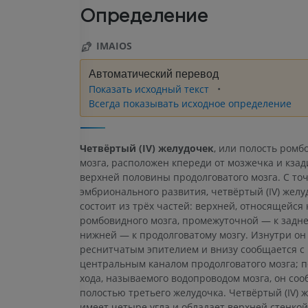
Определение
IMAIOS
Автоматический перевод
Показать исходный текст
Всегда показывать исходное определение
Четвёртый (IV) желудочек
, или полость ромб
мозга, расположен кпереди от мозжечка и кзад
верхней половины продолговатого мозга. С то
эмбрионального развития, четвёртый (IV) желу
состоит из трёх частей: верхней, относящейся
ромбовидного мозга, промежуточной — к заднем
нижней — к продолговатому мозгу. Изнутри он
реснитчатым эпителием и внизу сообщается с
центральным каналом продолговатого мозга; 
хода, называемого водопроводом мозга, он соо
полостью третьего желудочка. Четвёртый (IV) 
имеет четыре угла и обладает верхней стенкой