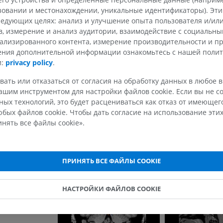
ьзовании и местонахождении, уникальные идентификаторы). Эт
едующих целях: анализ и улучшение опыта пользователя и/или
в, измерение и анализ аудитории, взаимодействие с социальны
ализированного контента, измерение производительности и п
чения дополнительной информации ознакомьтесь с нашей поли
и:
privacy policy
.
вать или отказаться от согласия на обработку данных в любое 
ВЕРХНЯЯ КОНЕЧНОСТЬ
НИЖНЯЯ КОНЕЧНОСТ
шим инструментом для настройки файлов cookie. Если вы не со
ых технологий, это будет расцениваться как отказ от имеюще
МРТ верхней
Нижняя кон
бых файлов cookie. Чтобы дать согласие на использование этих
Иллюстрации
конечности
нять все файлы cookie».
MPT
ПРЕМИУМ
ПРЕМИУМ
Рентгеногр
ПРИНЯТЬ ВСЕ ФАЙЛЫ COOKIE
МРТ плечевого сустава
нижней кон
MPT
Рентгеногра
ПРЕМИУМ
БЕСПЛАТНО
НАСТРОЙКИ ФАЙЛОВ COOKIE
МРТ запястья
МРТ нижней
MPT
MPT