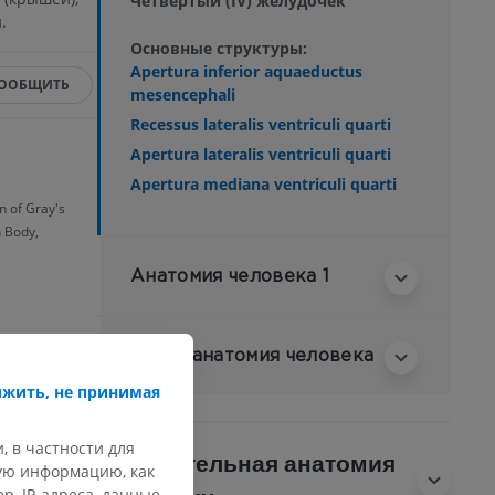
Четвертый (IV) желудочек
.
Основные структуры:
Apertura inferior aquaeductus
ООБЩИТЬ
mesencephali
Recessus lateralis ventriculi quarti
Apertura lateralis ventriculi quarti
Apertura mediana ventriculi quarti
n of Gray's
 Body,
Анатомия человека 1
Нейроанатомия человека
жить, не принимая
, в частности для
Сравнительная анатомия
кую информацию, как
, IP-адреса, данные