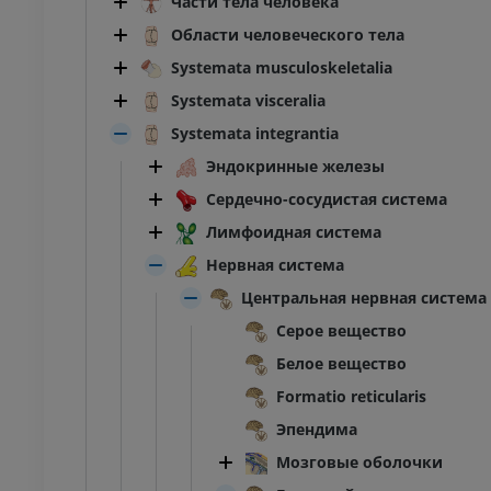
Части тела человека
Области человеческого тела
Systemata musculoskeletalia
Systemata visceralia
Systemata integrantia
Эндокринные железы
Сердечно-сосудистая система
Лимфоидная система
Нервная система
Центральная нервная система
Серое вещество
Белое вещество
Formatio reticularis
Эпендима
Мозговые оболочки