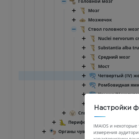
Головной мозг
Мозг
Мозжечок
Ствол головного моз
Nuclei nervorum cr
Substantia alba tru
Средний мозг
Мост
Четвертый (IV) ж
Ромбовидная ям
Крыша IV желудо
Medulla oblongata
Настройки ф
Спинной мозг
Периферическая нервная сист
IMAIOS и некоторые 
Органы чувств
измерения аудитории
характеристики ваше