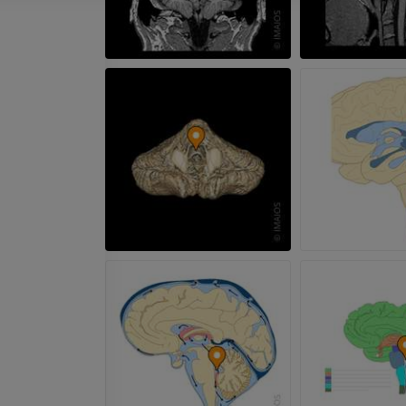
ПРЕМИУМ
ПРЕМИУМ
МРТ локтевого сустава
Hip MRI
MPT
MPT
ПРЕМИУМ
ПРЕМИУМ
МРТ кисти
МРТ коленно
MPT
MPT
ПРЕМИУМ
ПРЕМИУМ
Рентгенография
КТ-артрогр
верхней конечности
коленного с
Рентгенограммы
КТ артрограм
ПРЕМИУМ
ПРЕМИУМ
Верхняя конечность
МРТ предпл
Иллюстрации
заднего отд
MPT
ПРЕМИУМ
ПРЕМИУМ