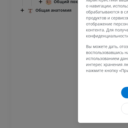
Общий покров
о навигации, испол
Общая анатомия
обрабатываются в сл
продуктов и сервисо
отображение персон
контента. Для полу
конфиденциальност
Вы можете дать, отоз
ПРЕДПЛЮСНА - СТОПА
воспользовавшись на
использованием данн
оленного сустава
Ankle MRI
интерес хранения лю
MPT
нажмите кнопку «При
ИУМ
ПРЕМИУМ
трография
МРТ переднего отдела
ного сустава
стопы
трограмма
MPT
ИУМ
ПРЕМИУМ
ижней конечности
МРТ нижней конечности
MPT