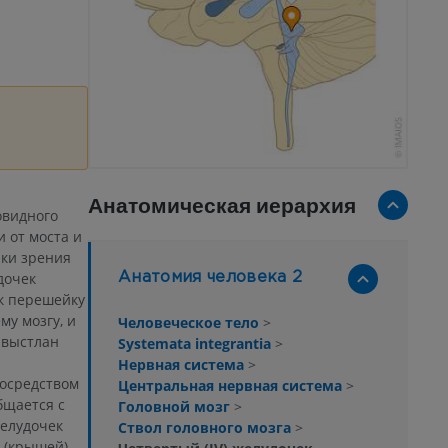
Анатомическая иерархия
овидного
и от моста и
чки зрения
дочек
Анатомия человека 2
 к перешейку
у мозгу, и
Человеческое тело
>
 выстлан
Systemata integrantia
>
Нервная система
>
посредством
Центральная нервная система
>
бщается с
Головной мозг
>
желудочек
Ствол головного мозга
>
 (крышей),