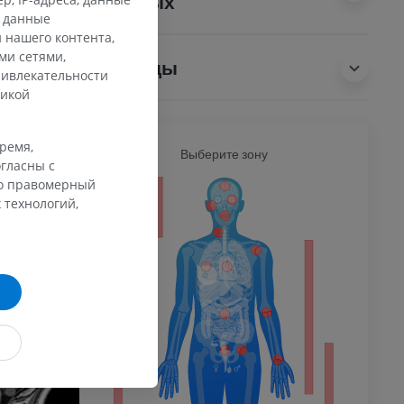
животных
и данные
 нашего контента,
ми сетями,
Переводы
ривлекательности
тикой
время,
Ь
Выберите зону
ВСЕ Т
гласны с
го правомерный
ечность
 технологий,
афия
ечности
ммы
 конечности