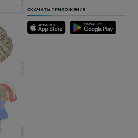
СКАЧАТЬ ПРИЛОЖЕНИЕ
го отдела
CTA
ерии и
я артерий
чностей