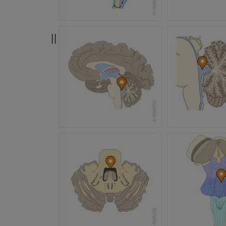
Ангиография артерий
верхней конечности
МРТ передне
Ангиография
стопы
MPT
БЕСПЛАТНО
ПРЕМИУМ
Visible Human Project
Фотографии
Lower limb 
KT
ПРЕМИУМ
ПРЕМИУМ
Голень (арт
кости)
KT
БЕСПЛАТНО
Ангиографи
нижних коне
Ангиография
БЕСПЛАТНО