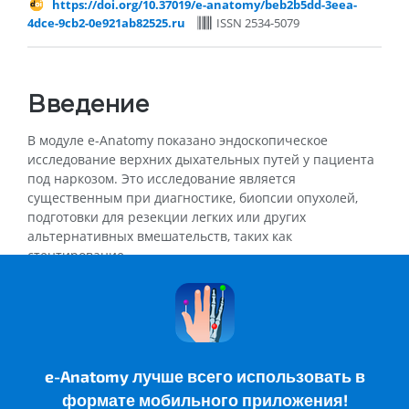
https://doi.org/10.37019/e-anatomy/beb2b5dd-3eea-
4dce-9cb2-0e921ab82525.ru
ISSN 2534-5079
Введение
В модуле e-Anatomy показано эндоскопическое
исследование верхних дыхательных путей у пациента
под наркозом. Это исследование является
существенным при диагностике, биопсии опухолей,
подготовки для резекции легких или других
альтернативных вмешательств, таких как
стентирование.
Здесь представлено полное исследование
трахеобронхиального дерева с аннотациями. Этот
модуль специально предназначен для студентов-
медиков, интернов или всех врачей, глубоко
интересующихся анатомией верхних дыхательных
e-Anatomy лучше всего использовать в
путей.
формате мобильного приложения!