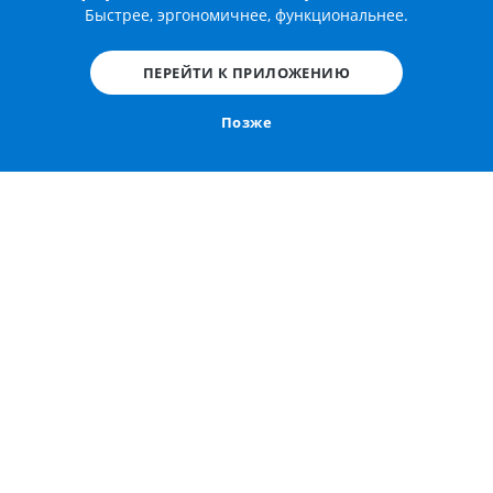
Быстрее, эргономичнее, функциональнее.
ПЕРЕЙТИ К ПРИЛОЖЕНИЮ
Позже
Диаграмма 1 -
Бронхоскопический вид правого
нижнедолевого бронха (B7, B8, B9, B10)
Материал и методы
Эта бронхиальная фиброскопия была проведена
доктором Филиппе Тародо де ла Фуенте (пульмонолог -
Монпелье, Франция) при удалении опухоли в
переднем сегментарном бронхе правого легкого у
данного пациента (результаты гистологического
исследования отсутствуют).
Аннотации к изображениям были выполнены