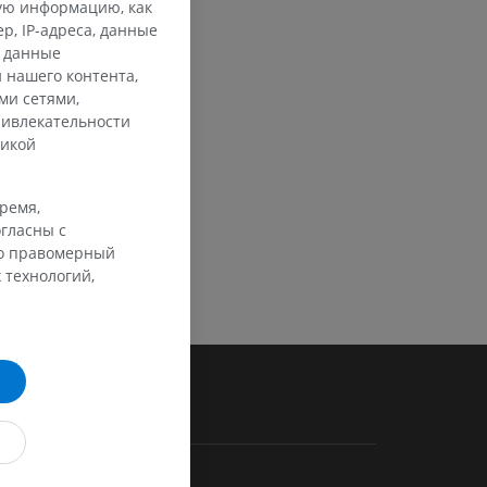
кую информацию, как
, IP-адреса, данные
и данные
 нашего контента,
ми сетями,
ривлекательности
тикой
время,
гласны с
го правомерный
 технологий,
ПОЛЕЗНЫЕ ССЫЛКИ