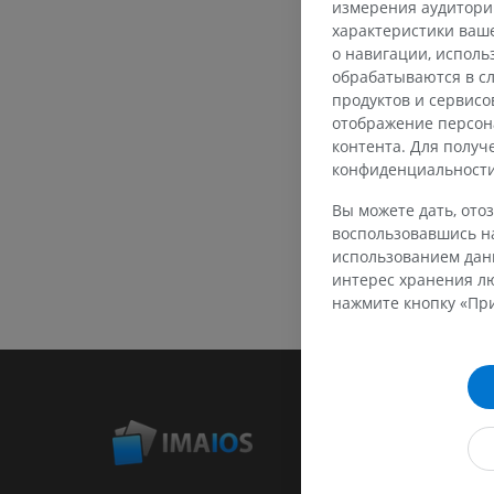
измерения аудитории
характеристики ваше
о навигации, испол
обрабатываются в сл
продуктов и сервисо
отображение персон
контента. Для полу
конфиденциальност
Вы можете дать, отоз
воспользовавшись на
использованием данн
интерес хранения лю
нажмите кнопку «При