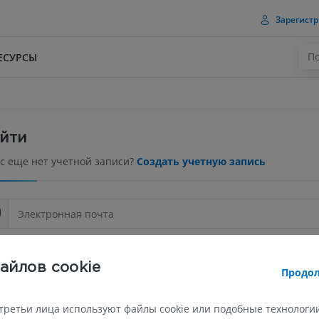
Зарегистр
ЕСУРСЫ
йти
ас еще нет учетной записи?
Создать учетную запись
айлов cookie
Продол
Забыли пар
третьи лица используют файлы cookie или подобные технологии