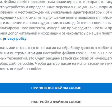
. Файлы cookie позволяют нам анализировать и сохранять та
го устройства и определенные персональные данные (например
ВОЙТИ ЧЕРЕЗ IMAIOS
ьзовании и местонахождении, уникальные идентификаторы). Эт
едующих целях: анализ и улучшение опыта пользователя и/или
в, измерение и анализ аудитории, взаимодействие с социальны
Или
ализированного контента, измерение производительности и п
чения дополнительной информации ознакомьтесь с нашей поли
Войти через Google
и:
privacy policy
.
вать или отказаться от согласия на обработку данных в любое 
Войти через Apple
шим инструментом для настройки файлов cookie. Если вы не со
ых технологий, это будет расцениваться как отказ от имеюще
бых файлов cookie. Чтобы дать согласие на использование этих
нять все файлы cookie».
ПРИНЯТЬ ВСЕ ФАЙЛЫ COOKIE
КОМПАНИЯ
НАСТРОЙКИ ФАЙЛОВ COOKIE