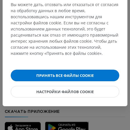
Вы можете дать, отозвать или отказаться от согласия
Ветеринарная гистология
на обработку данных в любое время,
воспользовавшись нашим инструментом для
настройки файлов cookie. Если вы не согласны с
использованием данных технологий, это будет
Переводы
расцениваться как отказ от имеющего правомерный
интерес хранения любых файлов cookie. Чтобы дать
согласие на использование этих технологий,
нажмите кнопку «Принять все файлы cookie».
Заметили ошибку?
Не стесняйтесь предложить поправку, свою версию
ПРИНЯТЬ ВСЕ ФАЙЛЫ COOKIE
перевода или решение по улучшению контента.
Сообщить об ошибке
НАСТРОЙКИ ФАЙЛОВ COOKIE
СКАЧАТЬ ПРИЛОЖЕНИЕ