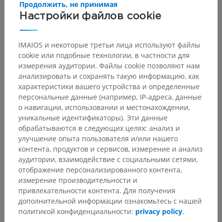
Продолжить, не принимая
Настройки файлов cookie
IMAIOS и некоторые третьи лица используют файлы
cookie или подобные технологии, в частности для
измерения аудитории. Файлы cookie позволяют нам
анализировать и сохранять такую информацию, как
характеристики вашего устройства и определенные
персональные данные (например, IP-адреса, данные
о навигации, использовании и местонахождении,
Анатомическая иерархия
уникальные идентификаторы). Эти данные
обрабатываются в следующих целях: анализ и
улучшение опыта пользователя и/или нашего
контента, продуктов и сервисов, измерение и анализ
Анатомия животных
аудитории, взаимодействие с социальными сетями,
Артрология
>
Nomina generalia
>
Суставы
отображение персонализированного контента,
измерение производительности и
привлекательности контента. Для получения
Основные структуры:
Нет анатомических терминов,
дополнительной информации ознакомьтесь с нашей
относящихся к этой части тела
политикой конфиденциальности:
privacy policy
.