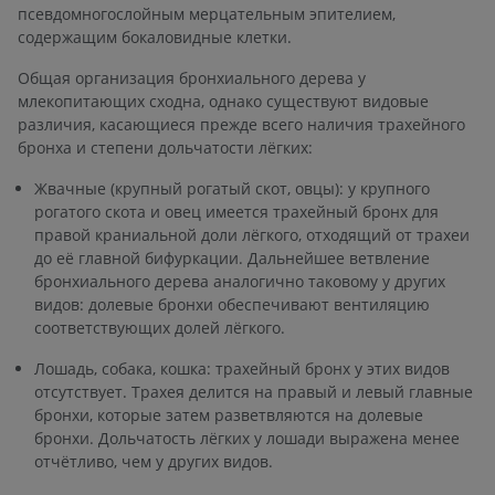
псевдомногослойным мерцательным эпителием,
содержащим бокаловидные клетки.
Общая организация бронхиального дерева у
млекопитающих сходна, однако существуют видовые
различия, касающиеся прежде всего наличия трахейного
бронха и степени дольчатости лёгких:
Жвачные (крупный рогатый скот, овцы): у крупного
рогатого скота и овец имеется трахейный бронх для
правой краниальной доли лёгкого, отходящий от трахеи
до её главной бифуркации. Дальнейшее ветвление
бронхиального дерева аналогично таковому у других
видов: долевые бронхи обеспечивают вентиляцию
соответствующих долей лёгкого.
Лошадь, собака, кошка: трахейный бронх у этих видов
отсутствует. Трахея делится на правый и левый главные
бронхи, которые затем разветвляются на долевые
бронхи. Дольчатость лёгких у лошади выражена менее
отчётливо, чем у других видов.