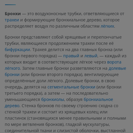
Бронхи
— это воздухоносные трубки, ответвляющиеся от
трахеи
и формирующие бронхиальное дерево, которое
распределяет воздух по различным областям
лёгких
.
Бронхи представляют собой хрящевые и перепончатые
трубки, являющиеся продолжением трахеи после её
бифуркации
. Трахея делится на два главных бронха (или
бронхи первого порядка) —
правый
и
левый
, — каждый из
которых входит в соответствующее лёгкое через
ворота
лёгкого
. Затем главные бронхи разветвляются на
долевые
бронхи
(или бронхи второго порядка), вентилирующие
определённые доли лёгкого. Долевые бронхи, в свою
очередь, делятся на
сегментальные бронхи
(или бронхи
третьего порядка), а затем — на последовательно
уменьшающиеся
бронхиолы
, образуя
бронхиальное
дерево
. Стенка бронхов по своему строению сходна со
стенкой трахеи и состоит из хрящевых колец или
пластинок (становящихся менее правильными и полными
по мере ветвления бронхов), гладкой мускулатуры,
соединительной ткани и слизистой оболочки, выстланной