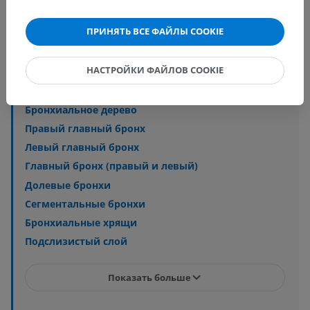
Анатомия животных
ПРИНЯТЬ ВСЕ ФАЙЛЫ COOKIE
Спланхнология
>
Дыхательный аппарат
>
Бронхи
НАСТРОЙКИ ФАЙЛОВ COOKIE
Основные структуры:
Бронхиальное дерево
Правый главный бронх
Левый главный бронх
Главный бронх (правый и левый)
Долевые бронхи
Сегментальные бронхи
Бронхиальные хрящи
Подслизистый слой
Показать больше