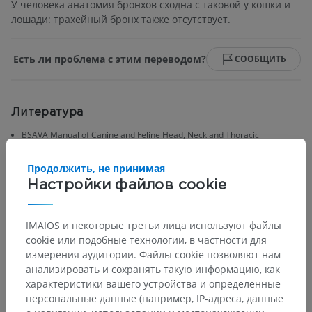
У человека анатомия бронхов сходна с таковой у кошки и
лошади: трахейный бронх также отсутствует.
Есть ли проблема с этим переводом?
СООБЩИТЬ
Литература
BSAVA Manual of Canine and Feline Head, Neck and Thoracic
Surgery,Daniel J. Brockman; David E. Holt; Gert ter Haar BSAVA (2014).
2nd Edition. ISBN: 9781910443347
Продолжить, не принимая
BSAVA Manual of Canine and Feline Thoracic Imaging, Tobias Schwarz;
Настройки файлов cookie
Peter V. Scrivani, BSAVA (2024). 2nd Edition. ISBN: 9781910443934
IMAIOS и некоторые третьи лица используют файлы
cookie или подобные технологии, в частности для
Галерея
измерения аудитории. Файлы cookie позволяют нам
анализировать и сохранять такую информацию, как
характеристики вашего устройства и определенные
персональные данные (например, IP-адреса, данные