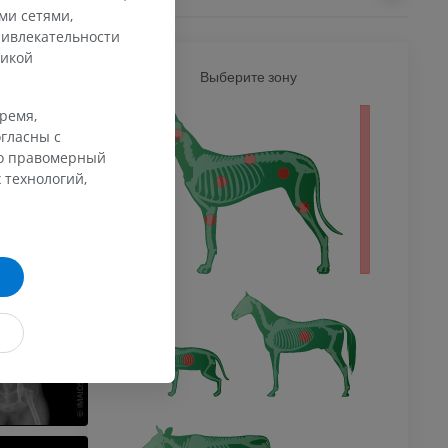
ми сетями,
ривлекательности
тикой
Выберите зону
СОБАК
время,
тело
гласны с
го правомерный
 технологий,