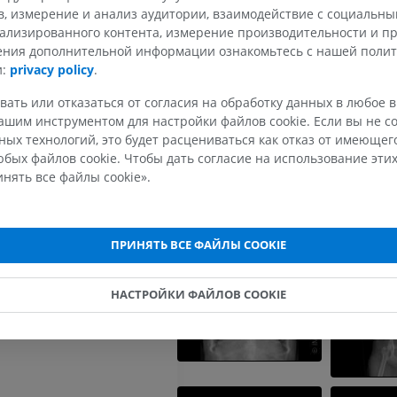
Галерея
в, измерение и анализ аудитории, взаимодействие с социальны
ализированного контента, измерение производительности и п
чения дополнительной информации ознакомьтесь с нашей поли
ЛОШАДЬ
МЫШЬ
и:
privacy policy
.
вать или отказаться от согласия на обработку данных в любое 
Лошадь - Остеология
Мышь - Всё 
шим инструментом для настройки файлов cookie. Если вы не со
Иллюстрации
KT
ых технологий, это будет расцениваться как отказ от имеюще
ПРЕМИУМ
БЕСПЛАТНО
бых файлов cookie. Чтобы дать согласие на использование этих
нять все файлы cookie».
Лошадь - Остеология
Рентгенограммы
БЕСПЛАТНО
ПРИНЯТЬ ВСЕ ФАЙЛЫ COOKIE
Лошадь - запястье
KT
НАСТРОЙКИ ФАЙЛОВ COOKIE
ПРЕМИУМ
Horse - Myology
Иллюстрации
ПРЕМИУМ