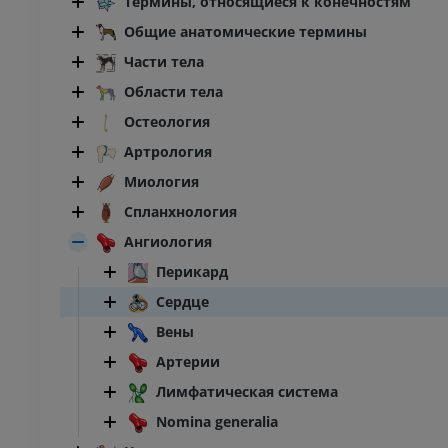
Термины, относящиеся к конечностям
Общие анатомические термины
Части тела
Области тела
Остеология
Артрология
Миология
Спланхнология
Ангиология
Перикард
Сердце
Вены
Артерии
Лимфатическая система
Nomina generalia