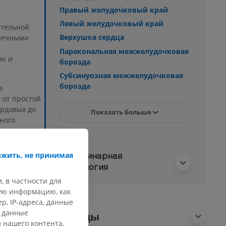
Правый желудочковый край
Левый желудочковый край
ительной
Верхушка сердца
енечными
Паракональная межжелудочковая
ую и
борозда
Субсинуозная межжелудочковая
борозда
е
 от простой
ордовых до
Показать больше
ного
жить, не принимая
Ветеринарная
гистология
реводом?
, в частности для
кую информацию, как
, IP-адреса, данные
и данные
Переводы
 нашего контента,