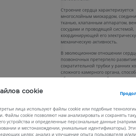
Строение сердца характеризуется
многослойным миокардом, соедин
тканью, клапанным аппаратом, в
сосудами и проводящей системой,
координирующей его электрическ
механическую активность.
В эволюционном отношении сердц
позвоночных претерпело развитие
сократительной трубки у ранних х
сложного камерного органа, способ
обеспечивать высокий уровень
метаболических потребностей у
млекопитающих и птиц.
айлов cookie
Продол
Есть ли проблема с этим пе
третьи лица используют файлы cookie или подобные технологии
СООБЩИТЬ
. Файлы cookie позволяют нам анализировать и сохранять та
го устройства и определенные персональные данные (например
ьзовании и местонахождении, уникальные идентификаторы). Эт
едующих целях: анализ и улучшение опыта пользователя и/или