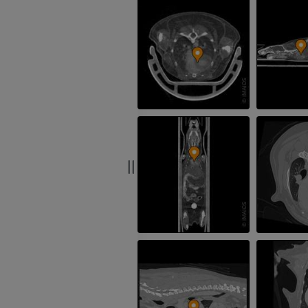
Лошадь − Палец
MPT
ПРЕМИУМ
Horse - Finger and Hoof
Иллюстрации
ПРЕМИУМ
Голова лошади
KT
ПРЕМИУМ
Лошадь — Зубы
Иллюстрации
БЕСПЛАТНО