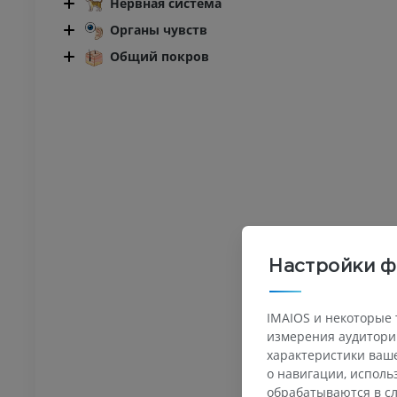
Нервная система
Органы чувств
Общий покров
Настройки ф
IMAIOS и некоторые 
измерения аудитории
характеристики ваше
о навигации, испол
обрабатываются в сл