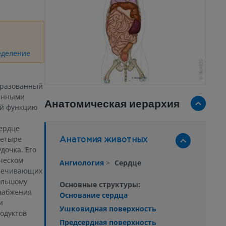
еделение
бразованный
анными
Анатомическая иерархия
й функцию
ердце
четыре
Анатомия животных
дочка. Его
ческом
Ангиология
>
Сердце
спечивающих
ольшому
Основные структуры:
набжения
Основание сердца
и
Ушковидная поверхность
одуктов
Предсердная поверхность