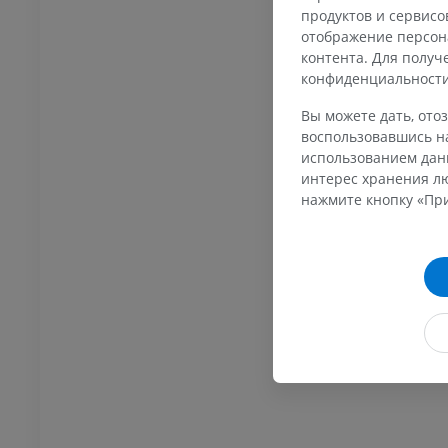
продуктов и сервисо
отображение персон
контента. Для полу
КРУПНЫЙ РОГАТЫЙ СКОТ
конфиденциальност
Вы можете дать, отоз
 ‒ Голова и Шея
Крупный рогатый скот -
воспользовавшись на
Общая анатомия
использованием данн
Иллюстрации
ИУМ
интерес хранения лю
БЕСПЛАТНО
нажмите кнопку «При
Thorax
Крупный рогатый скот -
Остеология
ИУМ
Иллюстрации
ПРЕМИУМ
Abdomen - Pelvis
ИУМ
 - остеология
енограммы
ИУМ