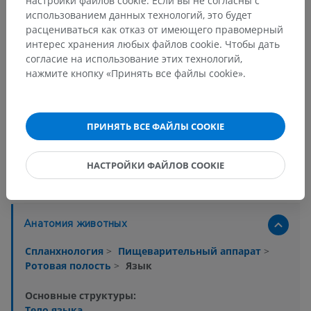
настройки файлов cookie. Если вы не согласны с
использованием данных технологий, это будет
расцениваться как отказ от имеющего правомерный
интерес хранения любых файлов cookie. Чтобы дать
согласие на использование этих технологий,
нажмите кнопку «Принять все файлы cookie».
15 изображений из 23
ПРИНЯТЬ ВСЕ ФАЙЛЫ COOKIE
Показать больше изображений
НАСТРОЙКИ ФАЙЛОВ COOKIE
Анатомическая иерархия
Анатомия животных
Спланхнология
>
Пищеварительный аппарат
>
Ротовая полость
>
Язык
Основные структуры:
Тело языка