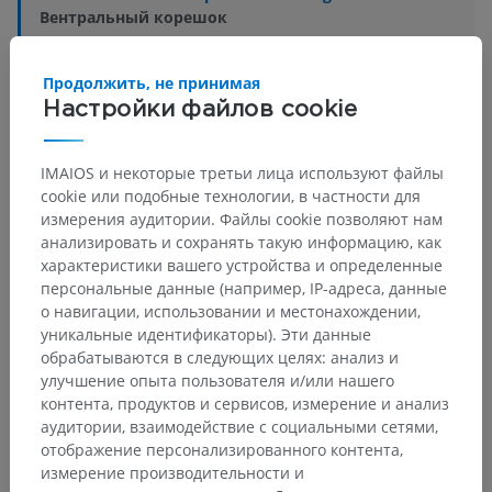
Вентральный корешок
Основные структуры:
Нет анатомических терминов,
Продолжить, не принимая
относящихся к этой части тела
Настройки файлов cookie
IMAIOS и некоторые третьи лица используют файлы
Сравнительная анатомия человека
cookie или подобные технологии, в частности для
измерения аудитории. Файлы cookie позволяют нам
анализировать и сохранять такую информацию, как
характеристики вашего устройства и определенные
Переводы
персональные данные (например, IP-адреса, данные
о навигации, использовании и местонахождении,
уникальные идентификаторы). Эти данные
обрабатываются в следующих целях: анализ и
улучшение опыта пользователя и/или нашего
Заметили ошибку?
контента, продуктов и сервисов, измерение и анализ
Не стесняйтесь предложить поправку, свою версию
аудитории, взаимодействие с социальными сетями,
перевода или решение по улучшению контента.
отображение персонализированного контента,
измерение производительности и
Сообщить об ошибке