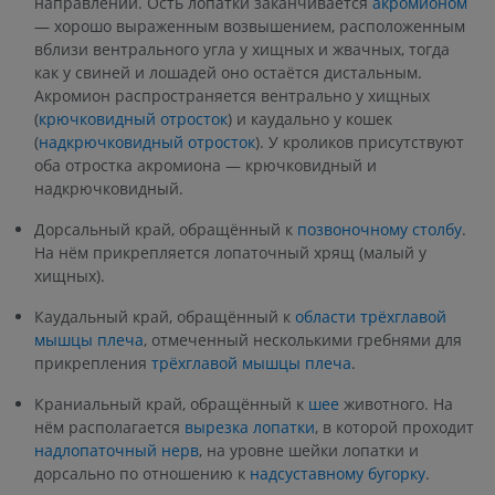
направлении. Ость лопатки заканчивается
акромионом
— хорошо выраженным возвышением, расположенным
вблизи вентрального угла у хищных и жвачных, тогда
как у свиней и лошадей оно остаётся дистальным.
Акромион распространяется вентрально у хищных
(
крючковидный отросток
) и каудально у кошек
(
надкрючковидный отросток
). У кроликов присутствуют
оба отростка акромиона — крючковидный и
надкрючковидный.
Дорсальный край, обращённый к
позвоночному столбу
.
На нём прикрепляется лопаточный хрящ (малый у
хищных).
Каудальный край, обращённый к
области трёхглавой
мышцы плеча
, отмеченный несколькими гребнями для
прикрепления
трёхглавой мышцы плеча
.
Краниальный край, обращённый к
шее
животного. На
нём располагается
вырезка лопатки
, в которой проходит
надлопаточный нерв
, на уровне шейки лопатки и
дорсально по отношению к
надсуставному бугорку
.