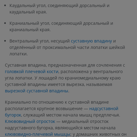
Каудальный угол, соединяющий дорсальный и
каудальный края.
Краниальный угол, соединяющий дорсальный и
краниальный края.
Вентральный угол, несущий
суставную впадину
и
отделённый от проксимальной части лопатки шейкой
лопатки.
Суставная впадина, предназначенная для сочленения с
головкой плечевой кости
, расположена у вентрального
угла лопатки. У лошадей по краниомедиальному краю
суставной впадины имеется вырезка, называемая
вырезкой суставной впадины
.
Краниально по отношению к суставной впадине
располагается крупное возвышение —
надсуставной
бугорок
, служащий местом начала мышц предплечья.
Клювовидный отросток
— медиальный отросток
надсуставного бугорка, являющийся местом начала
клювовидно-плечевой мышцы
; у домашних животных он