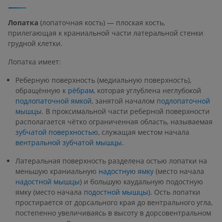
Лопатка
(лопаточная кость) — плоская кость,
прилегающая к краниальной части латеральной стенки
грудной клетки.
Лопатка имеет:
Реберную поверхность (медиальную поверхность),
обращённую к
рёбрам
, которая углублена неглубокой
подлопаточной ямкой
, занятой началом
подлопаточной
мышцы
. В проксимальной части реберной поверхности
располагается чётко ограниченная область, называемая
зубчатой поверхностью
, служащая местом начала
вентральной зубчатой мышцы
.
Латеральная поверхность разделена остью лопатки на
меньшую краниальную
надостную ямку
(место начала
надостной мышцы
) и большую каудальную подостную
ямку (место начала
подостной мышцы
). Ость лопатки
простирается от дорсального края до вентрального угла,
постепенно увеличиваясь в высоту в дорсовентральном