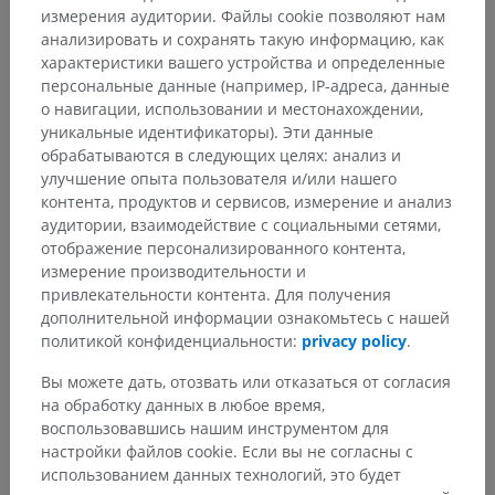
измерения аудитории. Файлы cookie позволяют нам
анализировать и сохранять такую информацию, как
характеристики вашего устройства и определенные
персональные данные (например, IP-адреса, данные
о навигации, использовании и местонахождении,
уникальные идентификаторы). Эти данные
обрабатываются в следующих целях: анализ и
улучшение опыта пользователя и/или нашего
Анатомическая иерархия
контента, продуктов и сервисов, измерение и анализ
аудитории, взаимодействие с социальными сетями,
отображение персонализированного контента,
измерение производительности и
Анатомия животных
привлекательности контента. Для получения
дополнительной информации ознакомьтесь с нашей
Артрология
>
Швы головы
политикой конфиденциальности:
privacy policy
.
Основные структуры:
Вы можете дать, отозвать или отказаться от согласия
Соединения черепа
на обработку данных в любое время,
Венечный шов
воспользовавшись нашим инструментом для
Сагиттальный шов
настройки файлов cookie. Если вы не согласны с
использованием данных технологий, это будет
Ламбдовидный шов