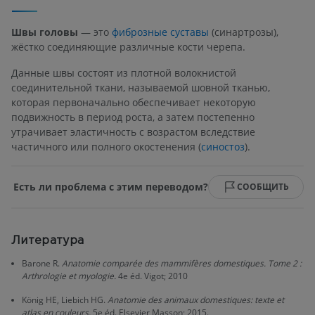
Швы головы
— это
фиброзные суставы
(синартрозы),
жёстко соединяющие различные кости черепа.
Данные швы состоят из плотной волокнистой
соединительной ткани, называемой шовной тканью,
которая первоначально обеспечивает некоторую
подвижность в период роста, а затем постепенно
утрачивает эластичность с возрастом вследствие
частичного или полного окостенения (
синостоз
).
Есть ли проблема с этим переводом?
СООБЩИТЬ
Литература
Barone R.
Anatomie comparée des mammifères domestiques. Tome 2 :
Arthrologie et myologie.
4e éd. Vigot; 2010
König HE, Liebich HG.
Anatomie des animaux domestiques: texte et
atlas en couleurs.
5e éd. Elsevier Masson; 2015.