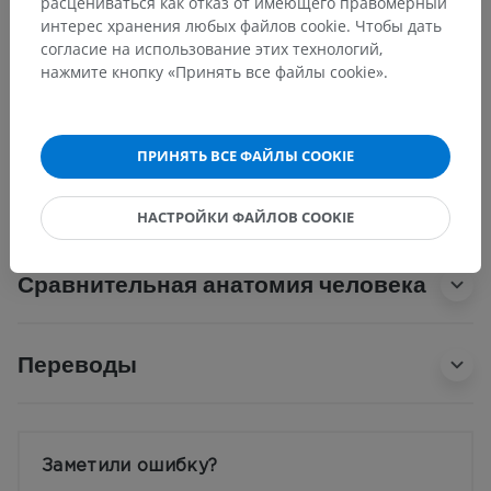
расцениваться как отказ от имеющего правомерный
Затылочно-межтеменной шов
интерес хранения любых файлов cookie. Чтобы дать
Затылочно-чешуйчатый шов
согласие на использование этих технологий,
нажмите кнопку «Принять все файлы cookie».
Затылочно-сосцевидный шов
Затылочно-барабанный шов
ПРИНЯТЬ ВСЕ ФАЙЛЫ COOKIE
Показать больше
НАСТРОЙКИ ФАЙЛОВ COOKIE
Сравнительная анатомия человека
Переводы
Заметили ошибку?