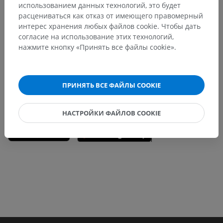
использованием данных технологий, это будет
расцениваться как отказ от имеющего правомерный
Заметили ошибку?
интерес хранения любых файлов cookie. Чтобы дать
Не стесняйтесь предложить поправку, свою версию
согласие на использование этих технологий,
перевода или решение по улучшению контента.
нажмите кнопку «Принять все файлы cookie».
Сообщить об ошибке
ПРИНЯТЬ ВСЕ ФАЙЛЫ COOKIE
СКАЧАТЬ ПРИЛОЖЕНИЕ
НАСТРОЙКИ ФАЙЛОВ COOKIE