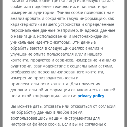
IMAIOS и некоторые третьи лица используют файлы
Нервная система
>
Центральная нервная система
cookie или подобные технологии, в частности для
измерения аудитории. Файлы cookie позволяют нам
Основные структуры:
анализировать и сохранять такую информацию, как
Спинной мозг
характеристики вашего устройства и определенные
Мозговые оболочки
персональные данные (например, IP-адреса, данные
Головной мозг
о навигации, использовании и местонахождении,
уникальные идентификаторы). Эти данные
Nomina generalia
обрабатываются в следующих целях: анализ и
улучшение опыта пользователя и/или нашего
контента, продуктов и сервисов, измерение и анализ
Ветеринарная гистология
аудитории, взаимодействие с социальными сетями,
отображение персонализированного контента,
измерение производительности и
привлекательности контента. Для получения
Сравнительная анатомия человека
дополнительной информации ознакомьтесь с нашей
политикой конфиденциальности:
privacy policy
.
Вы можете дать, отозвать или отказаться от согласия
Переводы
на обработку данных в любое время,
воспользовавшись нашим инструментом для
настройки файлов cookie. Если вы не согласны с