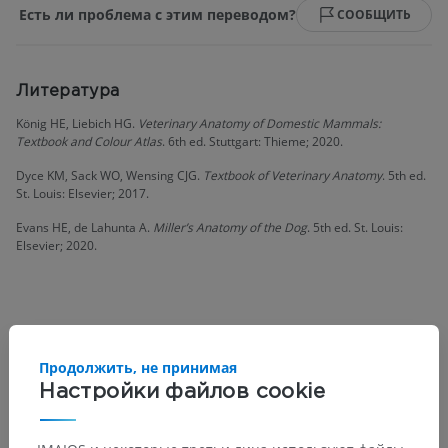
Есть ли проблема с этим переводом?
СООБЩИТЬ
Литература
König HE, Liebich HG.
Veterinary Anatomy of Domestic Mammals:
Textbook and Colour Atlas
. 6th ed. Stuttgart: Thieme; 2020.
Dyce KM, Sack WO, Wensing CJG.
Textbook of Veterinary Anatomy
. 5th ed.
St. Louis: Elsevier; 2017.
Evans HE, de Lahunta A.
Miller’s Anatomy of the Dog
. 5th ed. St. Louis:
Elsevier; 2020.
Анатомическая иерархия
Продолжить, не принимая
Настройки файлов cookie
Анатомия животных