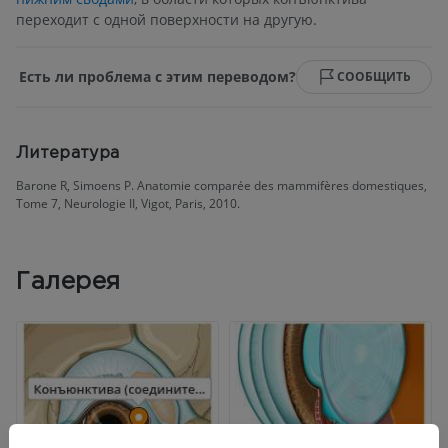
переходит с одной поверхности на другую.
Есть ли проблема с этим переводом?
СООБЩИТЬ
Литература
Barone R, Simoens P. Anatomie comparée des mammifères domestiques,
Tome 7, Neurologie II, Vigot, Paris, 2010.
Галерея