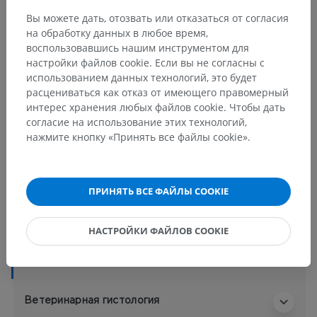
Вспомогательные органы глаза
>
Вы можете дать, отозвать или отказаться от согласия
Конъюнктива (соединительная оболочка)
на обработку данных в любое время,
воспользовавшись нашим инструментом для
Основные структуры:
настройки файлов cookie. Если вы не согласны с
Полулунная складка конъюнктивы
использованием данных технологий, это будет
Слезное мясцо
расцениваться как отказ от имеющего правомерный
интерес хранения любых файлов cookie. Чтобы дать
Конъюнктива глазного яблока
согласие на использование этих технологий,
Конъюнктива век
нажмите кнопку «Принять все файлы cookie».
Верхний свод конъюнктивы
Нижний свод конъюнктивы
Конъюнктивальный мешок
ПРИНЯТЬ ВСЕ ФАЙЛЫ COOKIE
Конъюнктивальные железы
НАСТРОЙКИ ФАЙЛОВ COOKIE
Показать больше
Ветеринарная гистология