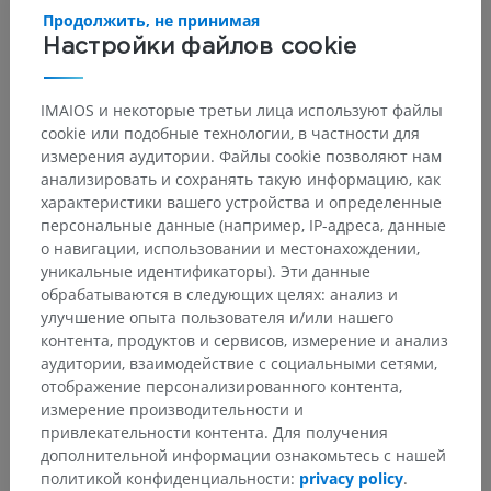
Продолжить, не принимая
Настройки файлов cookie
IMAIOS и некоторые третьи лица используют файлы
cookie или подобные технологии, в частности для
измерения аудитории. Файлы cookie позволяют нам
анализировать и сохранять такую информацию, как
характеристики вашего устройства и определенные
персональные данные (например, IP-адреса, данные
о навигации, использовании и местонахождении,
уникальные идентификаторы). Эти данные
обрабатываются в следующих целях: анализ и
улучшение опыта пользователя и/или нашего
контента, продуктов и сервисов, измерение и анализ
аудитории, взаимодействие с социальными сетями,
Анатомическая иерархия
отображение персонализированного контента,
измерение производительности и
привлекательности контента. Для получения
Анатомия животных
дополнительной информации ознакомьтесь с нашей
политикой конфиденциальности:
privacy policy
.
Органы чувств
>
Орган зрения
>