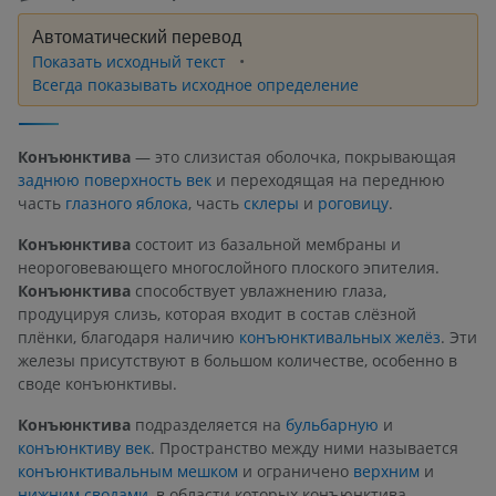
Автоматический перевод
Показать исходный текст
Всегда показывать исходное определение
Конъюнктива
— это слизистая оболочка, покрывающая
заднюю поверхность век
и переходящая на переднюю
часть
глазного яблока
, часть
склеры
и
роговицу
.
Конъюнктива
состоит из базальной мембраны и
неороговевающего многослойного плоского эпителия.
Конъюнктива
способствует увлажнению глаза,
продуцируя слизь, которая входит в состав слёзной
плёнки, благодаря наличию
конъюнктивальных желёз
. Эти
железы присутствуют в большом количестве, особенно в
своде конъюнктивы.
Конъюнктива
подразделяется на
бульбарную
и
конъюнктиву век
. Пространство между ними называется
конъюнктивальным мешком
и ограничено
верхним
и
нижним сводами
, в области которых конъюнктива