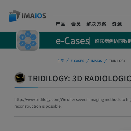
产品
会员
解决方案
资源
e-Cases
临床病例协同数
主页
E-CASES
IMAIOS
TRIDILOGY
TRIDILOGY: 3D RADIOLOGIC
http://www.tridilogy.com/
We offer several imaging methods to hig
reconstruction
is possible.