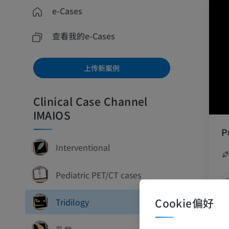
e-Cases
查看我的e-Cases
上传新案例
Clinical Case Channel
IMAIOS
P
Interventional
Pediatric PET/CT cases
Cookie偏好
Tridilogy