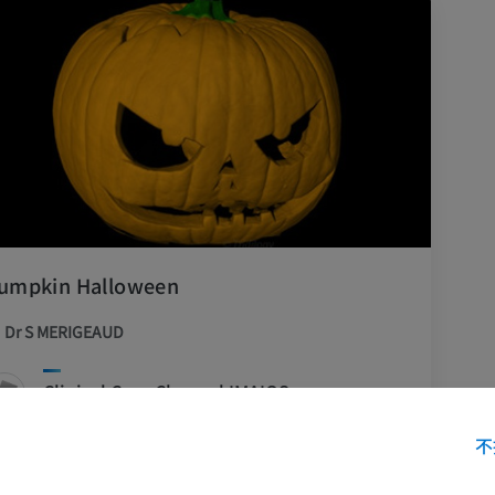
umpkin Halloween
Dr S MERIGEAUD
Clinical Case Channel IMAIOS
相册: Tridilogy
不