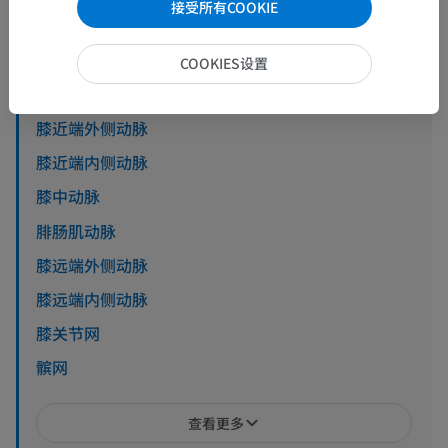
接受所有COOKIE
脉管学
>
动脉
>
主动脉
>
降主动脉
>
腹主动脉
>
髂外动脉
>
肉食动物
>
腘动脉
COOKIES设置
底层结构：
膝近端外侧动脉
膝近端内侧动脉
膝中动脉
腓肠肌动脉
膝远端外侧动脉
膝远端内侧动脉
膝关节网
髌网
查看更多