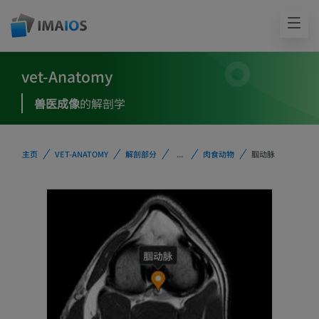
vet-Anatomy
兽医成像
的解剖学
主页
VET-ANATOMY
解剖部分
...
肉食动物
腘动脉