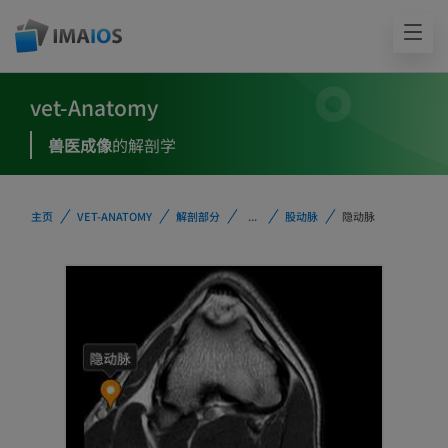
vet-Anatomy
兽医成像
的解剖学
主页
VET-ANATOMY
解剖部分
...
股动脉
隐动脉