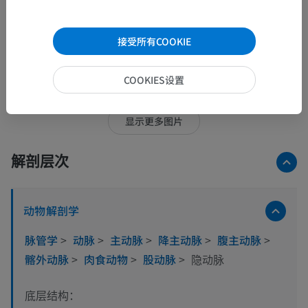
接受所有COOKIE
16张图中的15张图
COOKIES设置
显示更多图片
解剖层次
动物解剖学
脉管学
>
动脉
>
主动脉
>
降主动脉
>
腹主动脉
>
髂外动脉
>
肉食动物
>
股动脉
>
隐动脉
底层结构：