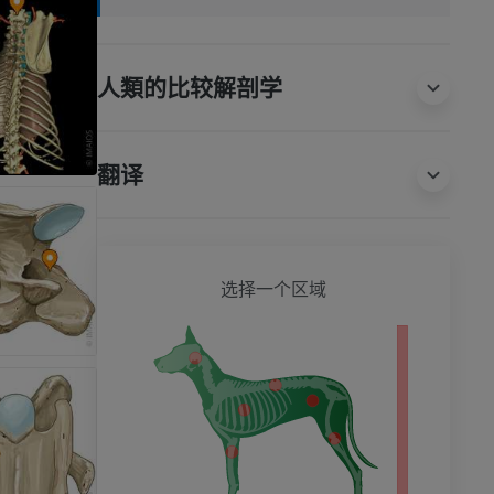
人類的比较解剖学
翻译
狗 - 
选择一个区域
影