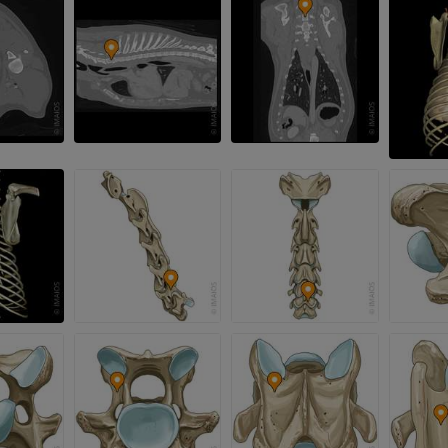
马
老鼠
马 - 骨学
老鼠-全身
插画
计算机体层摄
优质会员
免費
马-骨骼学
放射影像学