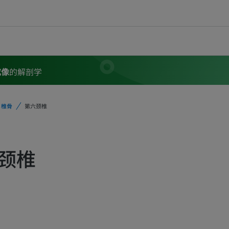
成像
的解剖学
椎骨
第六颈椎
颈椎