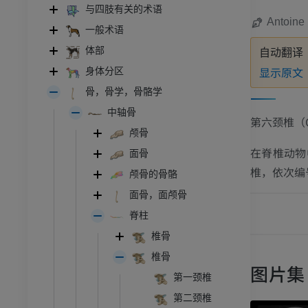
与四肢有关的术语
Antoine 
一般术语
体部
自动翻译
显示原文
身体分区
骨，骨学，骨骼学
中轴骨
第六颈椎（
颅骨
在脊椎动物
面骨
椎，依次编
颅骨的骨骼
面骨，面颅骨
脊柱
椎骨
椎骨
图片集
第一颈椎
第二颈椎