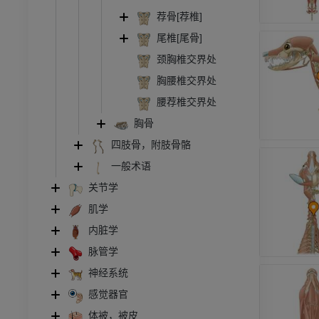
荐骨[荐椎]
尾椎[尾骨]
颈胸椎交界处
胸腰椎交界处
腰荐椎交界处
胸骨
四肢骨，附肢骨骼
一般术语
关节学
肌学
内脏学
脉管学
神经系统
感觉器官
体被，被皮