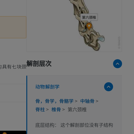
解剖层次
均具有七块颈
动物解剖学
骨，骨学，骨骼学
>
中轴骨
>
脊柱
>
椎骨
>
第六颈椎
这个解剖部位没有子结构
底层结构：