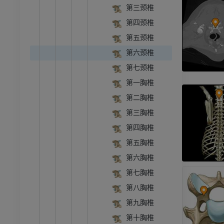
第三颈椎
第四颈椎
第五颈椎
第六颈椎
第七颈椎
第一胸椎
第二胸椎
第三胸椎
牛
第四胸椎
第五胸椎
和颈
牛：一般解剖学
第六胸椎
体层摄影
插画
第七胸椎
员
免費
第八胸椎
第九胸椎
胸部
牛 - 骨学
第十胸椎
体层摄影
插画