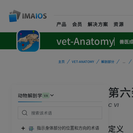
产品
会员
解决方案
资源
vet-Anatomy
兽医
主页
VET-ANATOMY
解剖部分
...
第六
动物解剖学
VA
C VI
定义
指示身体部分的位置和方向的术语