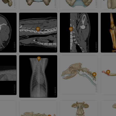
免費
马腕骨
计算机体层摄影
优质会员
马 - 肌肉学
插画
优质会员
马-足趾
MRI
优质会员
马 - 趾和蹄
插画