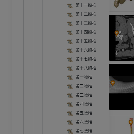
第十一胸椎
员
优质会员
第十二胸椎
第十三胸椎
腹部 - 骨盆
体层摄影
第十四胸椎
第十五胸椎
员
第十六胸椎
学
第十七胸椎
像学
第十八胸椎
员
第一腰椎
第二腰椎
骨骼学
第三腰椎
第四腰椎
员
第五腰椎
第六腰椎
第七腰椎