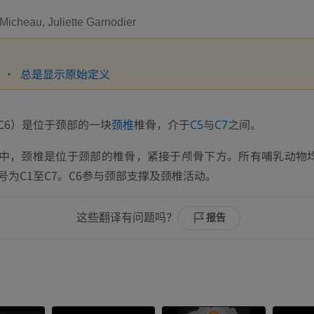
Micheau, Juliette Garnodier
总是显示原始定义
C6）是位于颈部的一块
椎骨，介于
与
之间。
颈椎
C5
C7
中，颈椎是位于颈部的椎骨，紧接于颅骨下方。所有哺乳动物
号为C1至C7。C6参与颈部支撑及颈椎活动。
这些翻译有问题吗？
报告