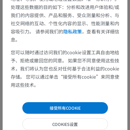
处理这些数据的目的如下：分析和改进用户体验和/或
解剖层次
我们的内容提供、产品和服务、受众测量和分析、与
社交网络的互动、个性化内容的显示、性能测量和内
动物解剖学
容吸引力。 请参阅我们的
隐私政策
，查看有关详细信
息。
内脏学
>
消化系统
>
口腔
>
牙齿
>
齿[髓]腔
您可以随时通过访问我们的cookie设置工具自由地给
底层结构：
予、拒绝或撤回您的同意。 如果您不同意使用这些技
齿冠腔
术，我们将认为您也反对任何基于合法利益的cookie
齿根管
存储。 您可以通过单击“接受所有cookie”来同意使
用这些技术。
人類的比较解剖学
接受所有COOKIE
COOKIES设置