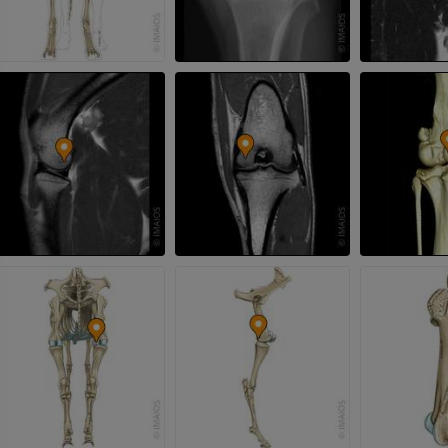
马 - 骨学
老鼠-全身
插画
计算机体层摄
优质会员
免費
马-骨骼学
放射影像学
免費
马腕骨
计算机体层摄影
优质会员
马 - 肌肉学
插画
优质会员