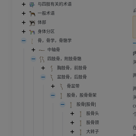
与四肢有关的术语
一般术语
体部
身体分区
骨，骨学，骨骼学
中轴骨
四肢骨，附肢骨骼
胸肢骨，前肢骨
盆肢骨，后肢骨
骨盆带
股骨，股骨骨架
c
股骨[股骨]
股骨头
股骨颈
大转子