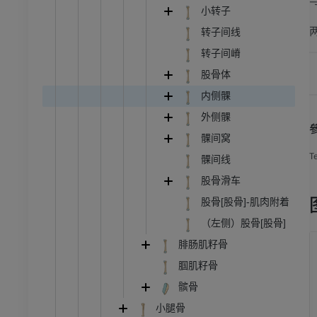
小转子
转子间线
转子间嵴
股骨体
内侧髁
外侧髁
髁间窝
T
髁间线
股骨滑车
股骨[股骨]-肌肉附着
（左侧）股骨[股骨]
腓肠肌籽骨
腘肌籽骨
牛
髌骨
小腿骨