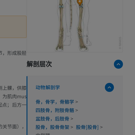
节，形成股胫
解剖层次
动物解剖学
侧上髁，供膝
为肌肉mus
骨，骨学，骨骼学
>
tius的起点；后方一
四肢骨，附肢骨骼
>
盆肢骨，后肢骨
>
的关节面），
股骨，股骨骨架
>
股骨[股骨]
>