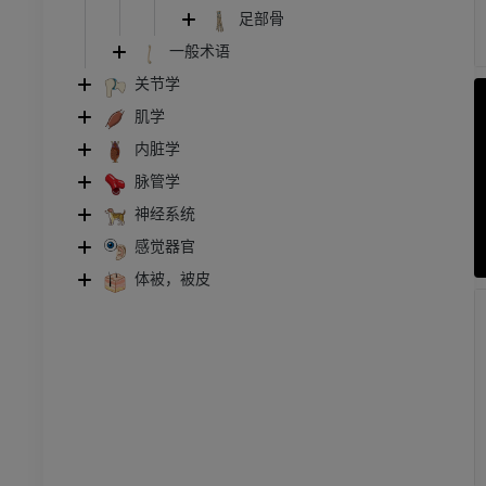
和颈
牛：一般解剖学
足部骨
体层摄影
插画
一般术语
员
免費
关节学
肌学
胸部
牛 - 骨学
内脏学
体层摄影
插画
脉管学
员
优质会员
神经系统
感觉器官
腹部 - 骨盆
体层摄影
体被，被皮
员
学
像学
员