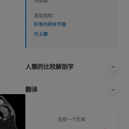
内侧髁
底层结构：
籽骨内侧关节面
内上髁
人類的比较解剖学
翻译
狗 - 
选择一个区域