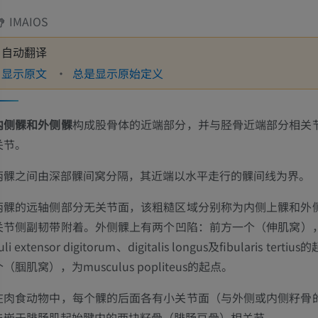
IMAIOS
自动翻译
显示原文
总是显示原始定义
内侧髁和外侧髁
构成股骨体的近端部分，并与胫骨近端部分相关
关节。
两髁之间由深部髁间窝分隔，其近端以水平走行的髁间线为界。
两髁的远轴侧部分无关节面，该粗糙区域分别称为内侧上髁和外
关节侧副韧带附着。外侧髁上有两个凹陷：前方一个（伸肌窝），
uli extensor digitorum、digitalis longus及fibularis ter
个（腘肌窝），为musculus popliteus的起点。
在肉食动物中，每个髁的后面各有小关节面（与外侧或内侧籽骨
与嵌于腓肠肌起始腱内的两块籽骨（腓肠豆骨）相关节。