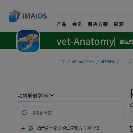
产品
会员
解决方案
资源
vet-Anatomy
兽医
主页
VET-ANATOMY
解剖部分
...
动物解剖学
VA
C
指示身体部分的位置和方向的术语