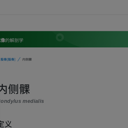
成像
的解剖学
股骨[股骨]
内侧髁
内侧髁
ondylus medialis
定义