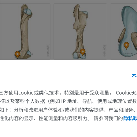
马-足趾
MRI
优质会员
马 - 趾和蹄
插画
优质会员
马 - 头部
不
计算机体层摄影
优质会员
的第三方使用cookie或类似技术，特别是用于受众测量。 Cooki
征以及某些个人数据（例如 IP 地址、导航、使用或地理位置
马-牙齿
如下：分析和改进用户体验和/或我们的内容提供、产品和服务
插画
性化内容的显示、性能测量和内容吸引力。 请参阅我们的
隐私
免費