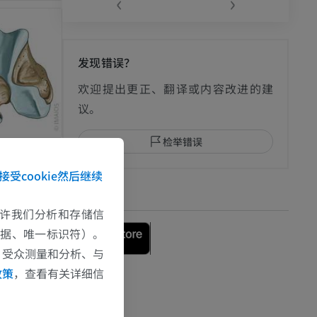
‹
›
发现错误？
欢迎提出更正、翻译或内容改进的建
议。
检举错误
接受cookie然后继续
下载APP
e允许我们分析和存储信
数据、唯一标识符）。
、受众测量和分析、与
政策
，查看有关详细信