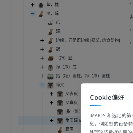
垫，枕
爪，蹄
爪
蹄
边缘，异组织边缘 [壁垒, 肉食动物]
冠
（蹄）壁
蹄（爪）底
指（趾）圆枕，蹄（爪）圆枕
蹄叉
叉表皮
Cookie偏好
叉真皮
[指（趾）枕蹄叉部]叉皮下组织
IMAIOS 和选定
角质蹄叉
息，例如您的设备特
蹄匣
处理这些数据的目的