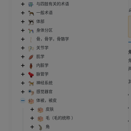
与四肢有关的术语
一般术语
体部
身体分区
骨，骨学，骨骼学
关节学
肌学
内脏学
脉管学
神经系统
感觉器官
体被，被皮
皮肤
毛（毛的统称 ）
角