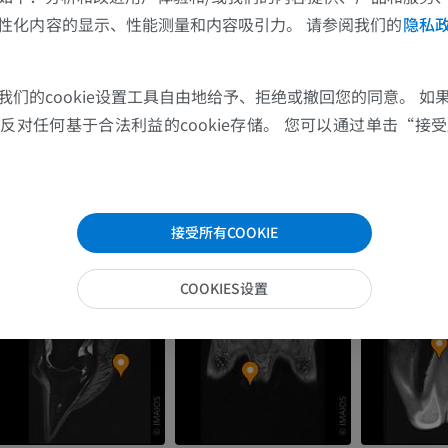
图片集
性化内容的显示、性能测量和内容吸引力。 请参阅我们的
隐私
马
老鼠
我们的cookie设置工具自由地给予、拒绝或撤回您的同意。 如
马 - 骨学
老鼠-全身
对任何基于合法利益的cookie存储。 您可以通过单击“接受所
插画
计算机体层摄
优质会员
免費
马-骨骼学
接受所有COOKIE
放射影像学
免費
COOKIES设置
马腕骨
计算机体层摄影
优质会员
马 - 肌肉学