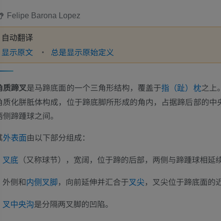
Felipe Barona Lopez
自动翻译
显示原文
总是显示原始定义
角质蹄叉
是马蹄底面的一个三角形结构，覆盖于
之上
指（趾）枕
角质化胼胝体构成，位于蹄底脚所形成的角内，占据蹄后部的中
两侧蹄踵球之间。
其
由以下部分组成：
外表面
（又称球节），宽阔，位于蹄的后部，两侧与蹄踵球相延
叉底
外侧和
，向前延伸并汇合于
，叉尖位于蹄底面的
内侧叉脚
叉尖
是分隔两叉脚的凹陷。
叉中央沟