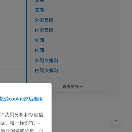
叉底
外侧叉脚
内侧叉脚
外面
。
内面
外侧叉旁沟
内侧叉旁沟
查看更多
, 3rd Edition, E
接受cookie然后继续
7, Neurologie I
e允许我们分析和存储信
翻译
数据、唯一标识符）。
、受众测量和分析、与