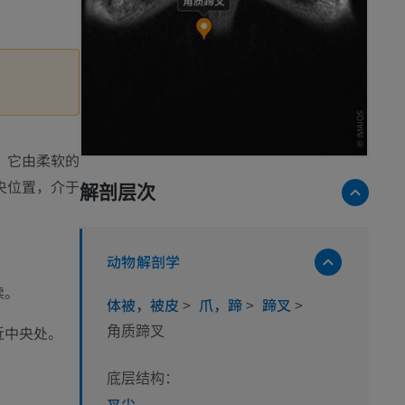
。它由柔软的
央位置，介于
解剖层次
动物解剖学
续。
体被，被皮
>
爪，蹄
>
蹄叉
>
近中央处。
角质蹄叉
底层结构：
叉尖