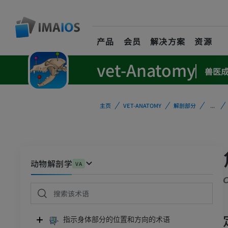
产品
会员
解决方案
资源
vet-Anatomy
兽医
主页
VET-ANATOMY
解剖部分
...
动物解剖学
VA
指示身体部分的位置和方向的术语