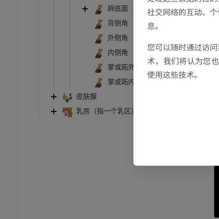
蹄底面
社交网络的互动、个
背侧角
息。
牛
外侧角
您可以随时通过访问
和颈
牛：一般解剖学
内侧角
术，我们将认为您也反
体层摄影
插画
掌或跖外侧角
使用这些技术。
员
免費
掌或跖内侧角
皮肤腺
胸部
牛 - 骨学
乳房（指一个乳区）
体层摄影
插画
员
优质会员
腹部 - 骨盆
体层摄影
员
学