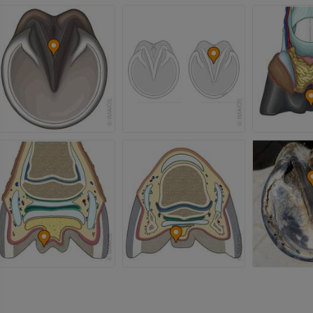
插画
优质会员
马-足趾
MRI
优质会员
马 - 趾和蹄
插画
优质会员
马 - 头部
计算机体层摄影
优质会员
马-牙齿