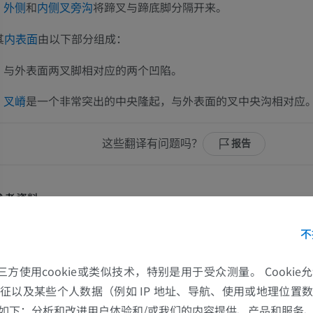
和
将蹄叉与蹄底脚分隔开来。
外侧
内侧叉旁沟
其
由以下部分组成：
内表面
与外表面两叉脚相对应的两个凹陷。
是一个非常突出的中央隆起，与外表面的叉中央沟相对应
叉嵴
这些翻译有问题吗？
报告
參考資料
Constantinescu GM, Schaller O. Illustrated veterinary anatomical nomenclature
不
nke Verlag, Stuttgart, 2012.
Barone R, Simoens P. Anatomie comparée des mammifères domestiques, Tome 
的第三方使用cookie或类似技术，特别是用于受众测量。 Cooki
I, Vigot, Paris, 2010.
征以及某些个人数据（例如 IP 地址、导航、使用或地理位置
如下：分析和改进用户体验和/或我们的内容提供、产品和服务