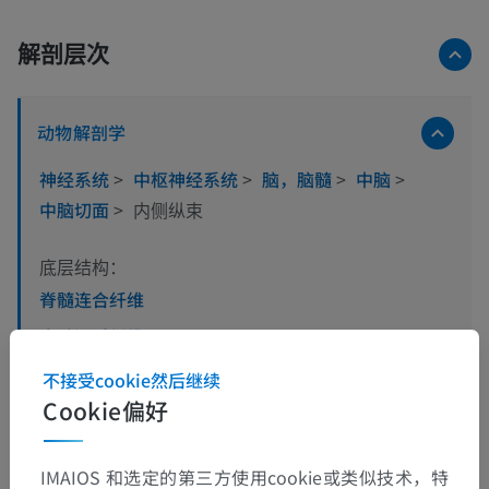
解剖层次
动物解剖学
神经系统
>
中枢神经系统
>
脑，脑髓
>
中脑
>
中脑切面
>
内侧纵束
底层结构：
脊髓连合纤维
脊髓间质纤维
（中脑）前庭连合纤维
不接受cookie然后继续
Cookie偏好
（中脑）前庭顶盖纤维
（中脑）前庭丘脑纤维
IMAIOS 和选定的第三方使用cookie或类似技术，特