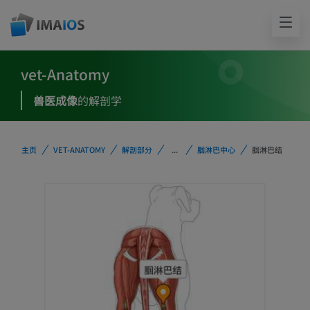
vet-Anatomy
兽医成像
的解剖学
主页
VET-ANATOMY
解剖部分
...
腘淋巴中心
腘淋巴结