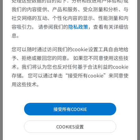
处理这些数据的目的如下：分析和改进用户体验和/或
动物解剖学
我们的内容提供、产品和服务、受众测量和分析、与
社交网络的互动、个性化内容的显示、性能测量和内
脉管学
>
淋巴系统
>
淋巴结
>
腘淋巴中心
>
容吸引力。 请参阅我们的
隐私政策
，查看有关详细信
腘淋巴结
息。
底层结构：
您可以随时通过访问我们的cookie设置工具自由地给
腘深淋巴结（有蹄动物）
予、拒绝或撤回您的同意。 如果您不同意使用这些技
浅腘淋巴结
术，我们将认为您也反对任何基于合法利益的cookie
存储。 您可以通过单击“接受所有cookie”来同意使
用这些技术。
人類的比较解剖学
接受所有COOKIE
翻译
COOKIES设置