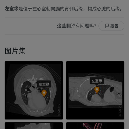
左室缘
是位于左心室朝向膈的背侧后缘，构成心脏的后缘。
这些翻译有问题吗？
报告
图片集