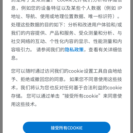
息，例如您的设备特征以及某些个人数据（例如 IP
地址、导航、使用或地理位置数据、唯一标识符）。
处理这些数据的目的如下：分析和改进用户体验和/或
我们的内容提供、产品和服务、受众测量和分析、与
社交网络的互动、个性化内容的显示、性能测量和内
容吸引力。 请参阅我们的
隐私政策
，查看有关详细信
息。
解剖层次
您可以随时通过访问我们的cookie设置工具自由地给
予、拒绝或撤回您的同意。 如果您不同意使用这些技
动物解剖学
术，我们将认为您也反对任何基于合法利益的cookie
存储。 您可以通过单击“接受所有cookie”来同意使
脉管学
>
心
>
左室缘
用这些技术。
这个解剖部位没有子结构
底层结构：
接受所有COOKIE