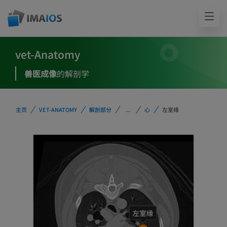
vet-Anatomy
兽医成像
的解剖学
主页
VET-ANATOMY
解剖部分
...
心
左室缘