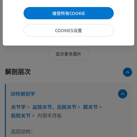
接受所有COOKIE
COOKIES设置
32张图中的15张图
显示更多图片
解剖层次
动物解剖学
关节学
>
盆肢关节，后肢关节
>
膝关节
>
股胫关节
>
内侧半月板
底层结构：