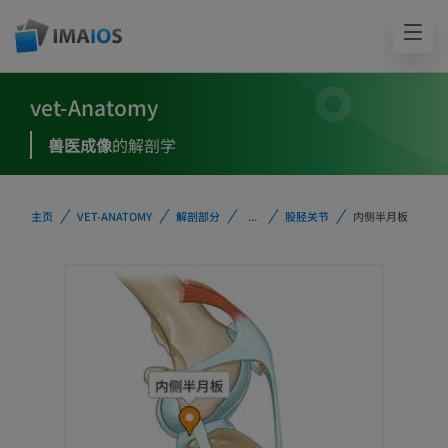
vet-Anatomy
兽医成像
的解剖学
主页
VET-ANATOMY
解剖部分
...
股胫关节
内侧半月板