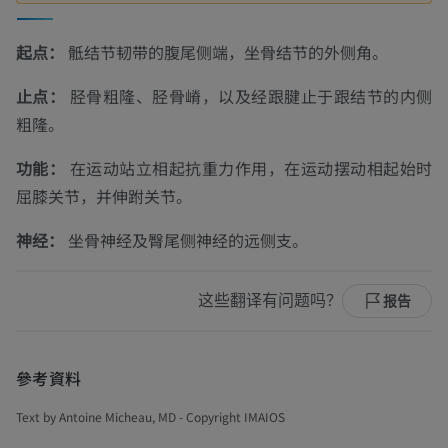
起点：
骶结节韧带的腹尾侧端，坐骨结节的外侧角。
止点：
胫骨粗隆、胫骨嵴，以及经跟腱止于跟结节的内侧
粗隆。
功能：
在运动站立相起抗重力作用，在运动摆动相起始时
屈膝关节，并伸跗关节。
神经：
坐骨神经及臀尾侧神经的远侧支。
这些翻译有问题吗？
报告
參考資料
Text by Antoine Micheau, MD - Copyright IMAIOS