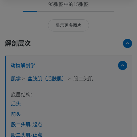
95张图中的15张图
显示更多图片
解剖层次
动物解剖学
肌学
>
盆肢肌（后肢肌）
>
股二头肌
底层结构：
后头
前头
股二头肌-起点
股二头肌-止点