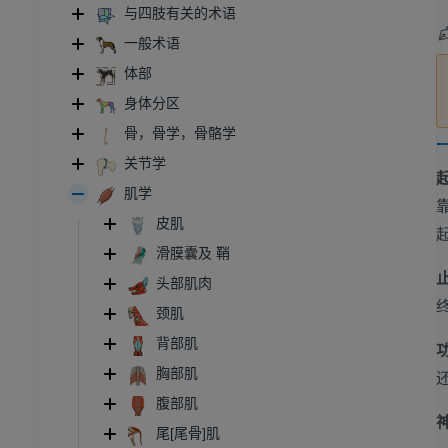
与四肢有关的术语
一般术语
体部
身体分区
骨，骨学，骨骼学
关节学
肌学
皮肌
滑膜囊及 鞘
头部肌肉
颈肌
背部肌
胸部肌
腹部肌
尾[尾骨]肌