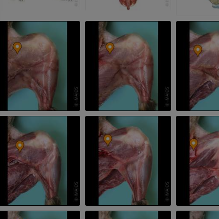
马
老鼠
马 - 骨学
老鼠-全身
插画
计算机体层摄
优质会员
免費
马-骨骼学
放射影像学
免費
马腕骨
计算机体层摄影
优质会员
马 - 肌肉学