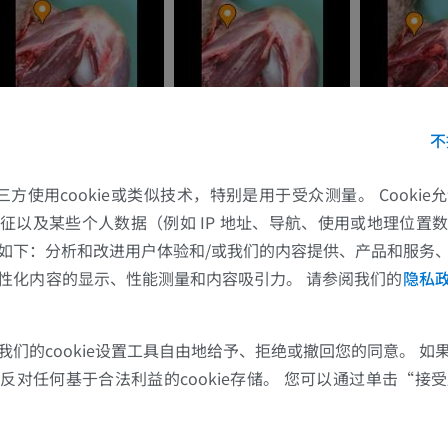
插画
优质会员
马-足趾
MRI
不
优质会员
的第三方使用cookie或类似技术，特别是用于受众测量。 Cooki
马 - 趾和蹄
征以及某些个人数据（例如 IP 地址、导航、使用或地理位置
插画
如下：分析和改进用户体验和/或我们的内容提供、产品和服务
优质会员
性化内容的显示、性能测量和内容吸引力。 请参阅我们的
隐私
马 - 头部
计算机体层摄影
我们的cookie设置工具自由地给予、拒绝或撤回您的同意。 如
对任何基于合法利益的cookie存储。 您可以通过单击“接受所
优质会员
马-牙齿