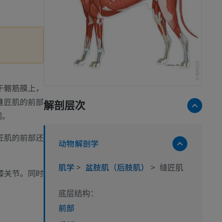
于髂筋膜上，
缝匠肌的前部
解剖层次
间。
匠肌的前部还
动物解剖学
肌学
>
盆肢肌（后肢肌）
>
缝匠肌
膝关节。同时
底层结构：
前部