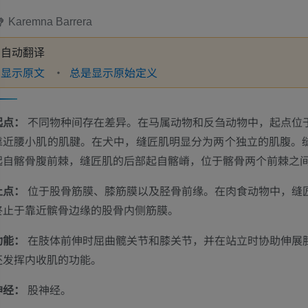
Karemna Barrera
自动翻译
显示原文
总是显示原始定义
起点：
不同物种间存在差异。在马属动物和反刍动物中，起点位
靠近腰小肌的肌腱。在犬中，缝匠肌明显分为两个独立的肌腹。
起自髂骨腹前棘，缝匠肌的后部起自髂嵴，位于髂骨两个前棘之
止点：
位于股骨筋膜、膝筋膜以及胫骨前缘。在肉食动物中，缝
终止于靠近髌骨边缘的股骨内侧筋膜。
功能：
在肢体前伸时屈曲髋关节和膝关节，并在站立时协助伸展
还发挥内收肌的功能。
神经：
股神经。