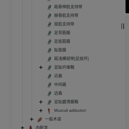
跖骨伸肌支持带
腓骨肌支持带
屈肌支持带
足背筋膜
足底筋膜
趾筋膜
跖浅横韧带[足底环]
足趾纤维鞘
近盾
中间盾
远盾
足趾腱滑膜鞘
Musculi adductori
一般术语
内脏学