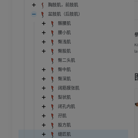
胸肢肌，前肢肌
盆肢肌（后肢肌）
髂腰肌
腰小肌
臀浅肌
Kö
la
臀股肌
臀二头肌
臀中肌
臀深肌
阔筋膜张肌
梨状肌
闭孔内肌
孖肌
股方肌
缝匠肌