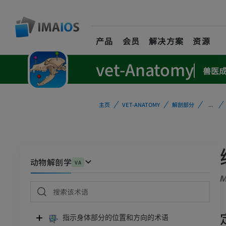
产品
会员
解决方案
资源
vet-Anatomy
兽医
主页
VET-ANATOMY
解剖部分
...
动物解剖学
VA
M
指示身体部分的位置和方向的术语