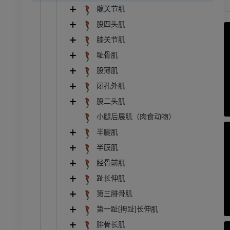
髋关节肌
股四头肌
牛
膝关节肌
和颈
牛：一般解剖学
耻骨肌
体层摄影
插画
股薄肌
员
免費
闭孔外肌
股二头肌
胸部
牛 - 骨学
小腿后展肌（肉食动物）
体层摄影
插画
半腱肌
员
优质会员
半膜肌
胫骨前肌
腹部 - 骨盆
趾长伸肌
体层摄影
第三腓骨肌
员
第一趾[拇趾]长伸肌
学
腓骨长肌