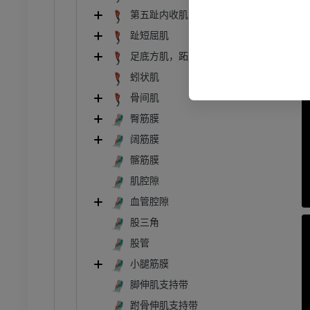
第五趾内收肌
趾短屈肌
足底方肌，跖方肌[副屈肌]
蚓状肌
骨间肌
臀筋膜
阔筋膜
髂筋膜
肌腔隙
血管腔隙
股三角
股管
小腿筋膜
脚伸肌支持带
跗骨伸肌支持带