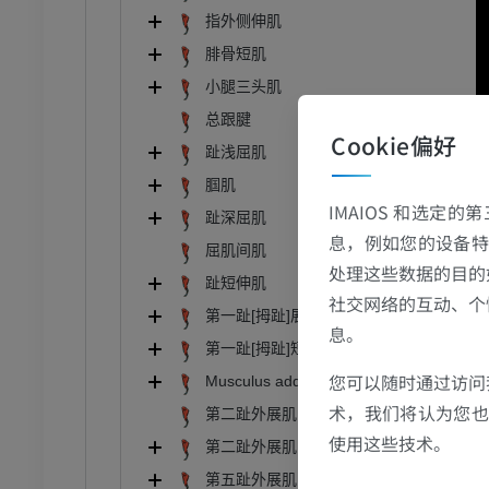
像学
指外侧伸肌
员
腓骨短肌
小腿三头肌
骨骼学
总跟腱
Cookie偏好
趾浅屈肌
员
腘肌
IMAIOS 和选定
趾深屈肌
息，例如您的设备特
屈肌间肌
处理这些数据的目的
趾短伸肌
社交网络的互动、个
第一趾[拇趾]展肌
息。
第一趾[拇趾]短屈肌
您可以随时通过访问
Musculus adductor digiti I [hallucis]
术，我们将认为您也反
第二趾外展肌
使用这些技术。
第二趾外展肌
第五趾外展肌