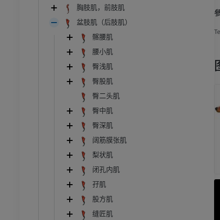
胸肢肌，前肢肌
盆肢肌（后肢肌）
Te
髂腰肌
腰小肌
臀浅肌
臀股肌
臀二头肌
臀中肌
臀深肌
阔筋膜张肌
梨状肌
闭孔内肌
孖肌
股方肌
牛
缝匠肌