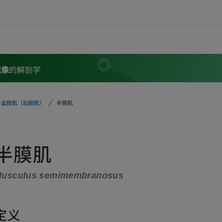
成像
的解剖学
盆肢肌（后肢肌）
半膜肌
半膜肌
usculus semimembranosus
定义