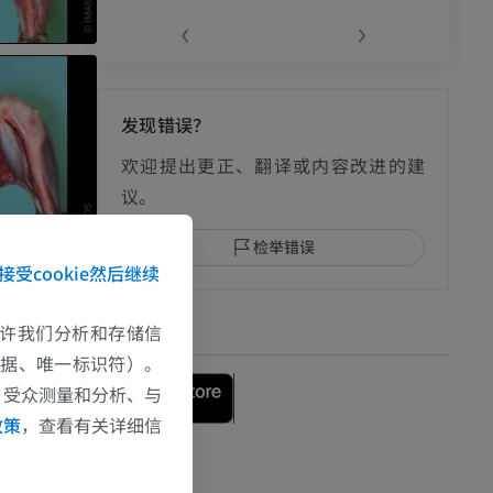
‹
›
发现错误？
欢迎提出更正、翻译或内容改进的建
议。
检举错误
接受cookie然后继续
下载APP
e允许我们分析和存储信
数据、唯一标识符）。
、受众测量和分析、与
政策
，查看有关详细信