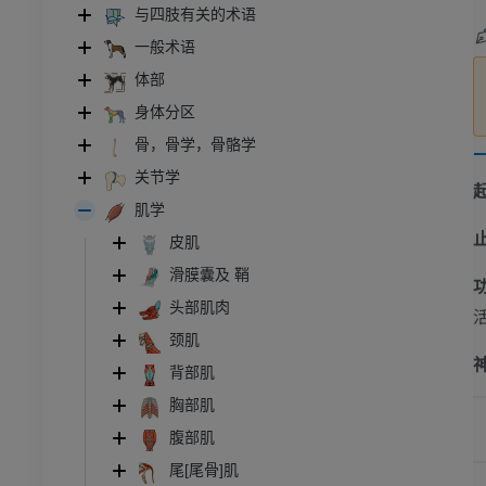
与四肢有关的术语
一般术语
体部
身体分区
骨，骨学，骨骼学
关节学
肌学
皮肌
滑膜囊及 鞘
头部肌肉
颈肌
背部肌
胸部肌
腹部肌
尾[尾骨]肌