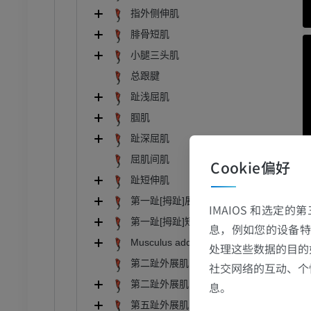
指外侧伸肌
骨骼学
腓骨短肌
小腿三头肌
员
总跟腱
趾浅屈肌
腘肌
趾深屈肌
屈肌间肌
Cookie偏好
趾短伸肌
第一趾[拇趾]展肌
IMAIOS 和选定
第一趾[拇趾]短屈肌
息，例如您的设备特
Musculus adductor digiti I [hallucis]
处理这些数据的目的
第二趾外展肌
社交网络的互动、个
第二趾外展肌
息。
第五趾外展肌