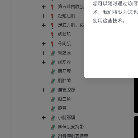
您可以随时通过访问
第五趾内收肌
术，我们将认为您也反
趾短屈肌
使用这些技术。
足底方肌，跖方肌[副屈肌]
蚓状肌
骨间肌
臀筋膜
阔筋膜
髂筋膜
肌腔隙
血管腔隙
股三角
股管
小腿筋膜
脚伸肌支持带
跗骨伸肌支持带