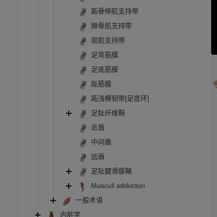
跖骨伸肌支持带
腓骨肌支持带
屈肌支持带
足背筋膜
足底筋膜
趾筋膜
跖浅横韧带[足底环]
足趾纤维鞘
近盾
中间盾
远盾
足趾腱滑膜鞘
Musculi adductori
一般术语
内脏学