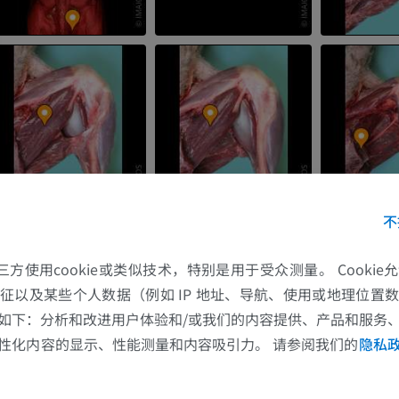
马-足趾
MRI
优质会员
马 - 趾和蹄
插画
优质会员
不
马 - 头部
计算机体层摄影
的第三方使用cookie或类似技术，特别是用于受众测量。 Cooki
优质会员
征以及某些个人数据（例如 IP 地址、导航、使用或地理位置
如下：分析和改进用户体验和/或我们的内容提供、产品和服务
马-牙齿
性化内容的显示、性能测量和内容吸引力。 请参阅我们的
隐私
插画
免費