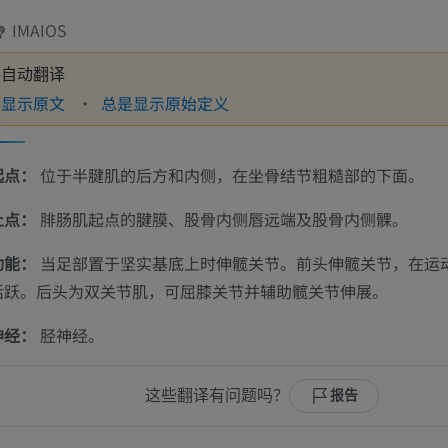
IMAIOS
自动翻译
显示原文
总是显示原始定义
起点：
位于半腱肌的后方和内侧，在坐骨结节粗糙部的下面。
止点：
腓肠肌起点的腱膜、股骨内侧唇远端及股骨内侧髁。
功能：
当足部置于坚实基底上时伸髋关节。前头伸髋关节，在运
活跃。后头为双关节肌，可屈膝关节并辅助髋关节伸展。
神经：
胫神经。
这些翻译有问题吗？
报告