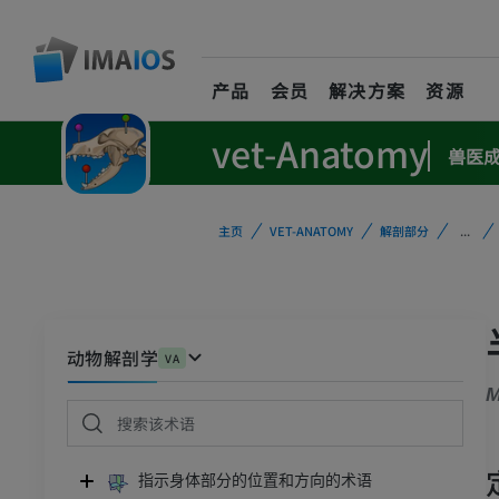
产品
会员
解决方案
资源
vet-Anatomy
兽医
主页
VET-ANATOMY
解剖部分
...
动物解剖学
VA
M
指示身体部分的位置和方向的术语