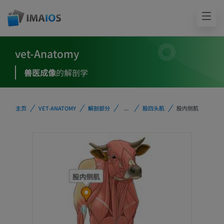
vet-Anatomy
兽医成像
的解剖学
主页
VET-ANATOMY
解剖部分
...
股四头肌
股内侧肌