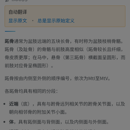
自动翻译
显示原文
总是显示原始定义
跖骨
通常为盆肢远端的五块长骨，有时称为盆肢枝梢骨骼。
跖骨（及趾骨）的骨骼与前肢高度相似（跖骨较长且纤细，
骨皮质更厚；在马中，悬骨（第三跖骨）横截面呈圆形，而
前肢对应骨呈椭圆形）。
跖骨按由内侧至外侧的顺序编号，依次为MtI至MtV。
各跖骨均具有相同的分段：
近端
（底），具有与跗骨远列相关节的跗骨关节面，以及
朝向相邻骨的附加关节小面。
体
，具有跖侧面与背侧面，以及内侧面与外侧面。