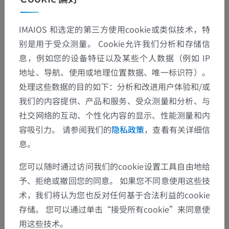
IMAIOS 和选定的第三方使用cookie或类似技术，特
动物解剖学
别是用于受众测量。 Cookie允许我们分析和存储信
息，例如您的设备特征以及某些个人数据（例如 IP
神经系统
>
中枢神经系统
>
脑，脑髓
>
地址、导航、使用或地理位置数据、唯一标识符）。
前脑（包括端脑和间脑）
>
端脑
>
嗅脑
>
处理这些数据的目的如下：分析和改进用户体验和/或
嗅脑边缘部
我们的内容提供、产品和服务、受众测量和分析、与
社交网络的互动、个性化内容的显示、性能测量和内
底层结构：
海马
容吸引力。 请参阅我们的
隐私政策
，查看有关详细信
息。
膝回
胼胝上回
您可以随时通过访问我们的cookie设置工具自由地给
予、拒绝或撤回您的同意。 如果您不同意使用这些技
胼胝体沟
术，我们将认为您也反对任何基于合法利益的cookie
纵纹
存储。 您可以通过单击“接受所有cookie”来同意使
海马脚[海马角]
用这些技术。