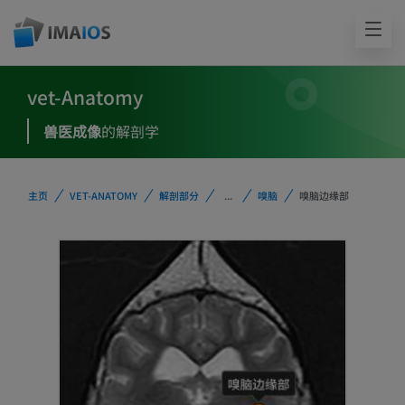
vet-Anatomy
兽医成像
的解剖学
主页
VET-ANATOMY
解剖部分
...
嗅脑
嗅脑边缘部