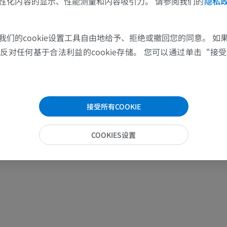
性化内容的显示、性能测量和内容吸引力。 请参阅我们的
隐私
马
老鼠
马 - 骨学
老鼠-全身
我们的cookie设置工具自由地给予、拒绝或撤回您的同意。 如
插画
计算机体层摄
对任何基于合法利益的cookie存储。 您可以通过单击“接受所
优质会员
免費
马-骨骼学
放射影像学
接受所有COOKIE
免費
COOKIES设置
马腕骨
计算机体层摄影
优质会员
马 - 肌肉学
插画