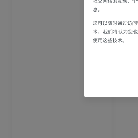
社交网络的互动、个
牛
息。
和颈
牛：一般解剖学
您可以随时通过访问
体层摄影
插画
术，我们将认为您也反
员
免費
使用这些技术。
胸部
牛 - 骨学
体层摄影
插画
员
优质会员
腹部 - 骨盆
体层摄影
员
学
像学