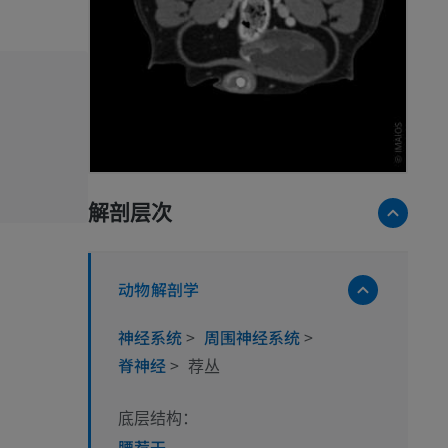
解剖层次
动物解剖学
神经系统
>
周围神经系统
>
脊神经
>
荐丛
底层结构：
腰荐干