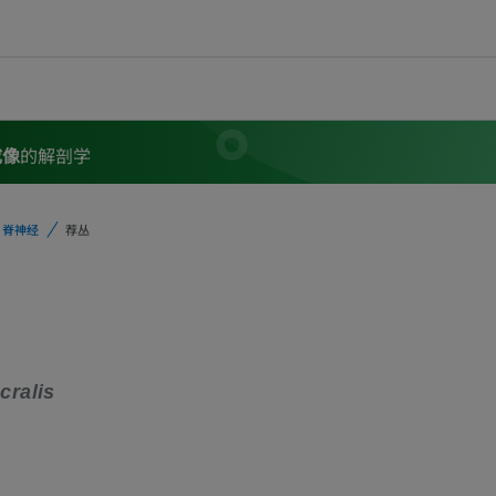
成像
的解剖学
脊神经
荐丛
cralis