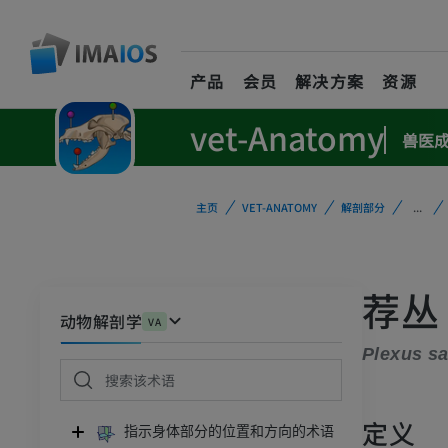
产品
会员
解决方案
资源
vet-Anatomy
兽医
主页
VET-ANATOMY
解剖部分
...
荐丛
动物解剖学
VA
Plexus sa
定义
指示身体部分的位置和方向的术语