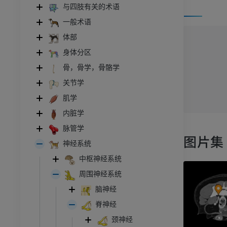
与四肢有关的术语
一般术语
体部
身体分区
骨，骨学，骨骼学
关节学
肌学
内脏学
脉管学
图片集
神经系统
中枢神经系统
周围神经系统
脑神经
脊神经
颈神经