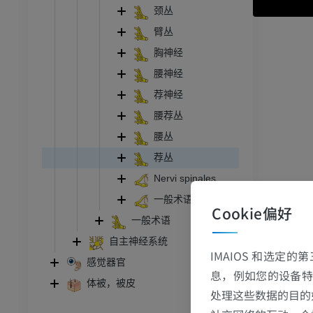
颈丛
臂丛
胸神经
腰神经
荐神经
腰荐丛
腰丛
荐丛
Nervi spinales
一般术语
Cookie偏好
一般术语
自主神经系统
IMAIOS 和选定
感觉器官
息，例如您的设备特
体被，被皮
处理这些数据的目的