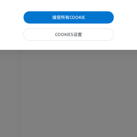
围皮质
马-足趾
接受所有COOKIE
MRI
质
优质会员
COOKIES设置
马 - 趾和蹄
插画
优质会员
）
马 - 头部
计算机体层摄影
优质会员
马-牙齿
插画
免費