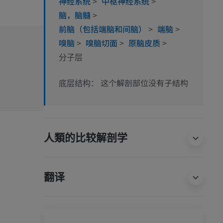
神经系统
>
中枢神经系统
>
脑，脑髓
>
前脑（包括端脑和间脑）
>
端脑
>
嗅脑
>
嗅脑切面
>
原脑皮质
>
分子层
这个解剖部位没有子结构
底层结构：
人類的比较解剖学
翻译