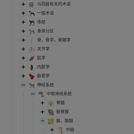
与四肢有关的术语
一般术语
体部
身体分区
骨，骨学，骨骼学
关节学
肌学
内脏学
脉管学
神经系统
中枢神经系统
脊髓
脑脊膜
脑，脑髓
中脑