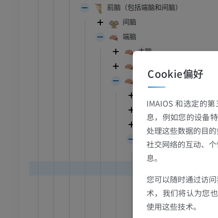
牛
前脑（包括端脑和间脑）
间脑
和颈
牛：一般解剖学
端脑
体层摄影
插画
大脑
员
免費
半球
Cookie偏好
胸部
牛 - 骨学
嗅脑
体层摄影
插画
嗅脑底部
IMAIOS 和选定
员
优质会员
嗅脑中隔部
息，例如您的设备特
嗅脑边缘部
处理这些数据的目的
腹部 - 骨盆
嗅脑切面
社交网络的互动、个
体层摄影
原脑皮质
息。
员
分子层
您可以随时通过访问
锥体层
学
术，我们将认为您也反
颗粒层
像学
使用这些技术。
古皮层
员