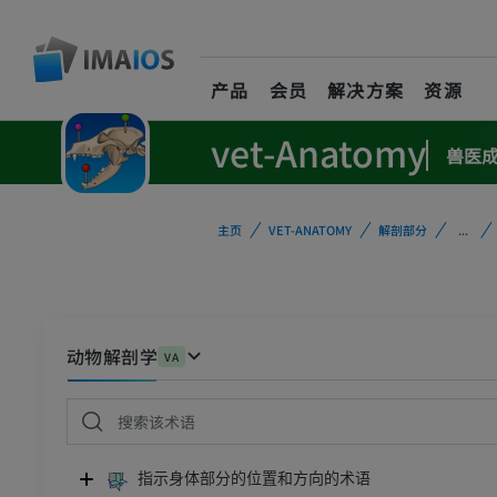
产品
会员
解决方案
资源
vet-Anatomy
兽医
主页
VET-ANATOMY
解剖部分
...
动物解剖学
VA
指示身体部分的位置和方向的术语