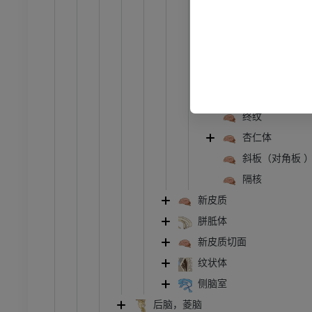
古皮质周
旧皮质
骨骼学
周原脑皮
中间嗅束
员
前连合
终纹
杏仁体
斜板（对角板 
隔核
新皮质
胼胝体
新皮质切面
纹状体
侧脑室
后脑，菱脑