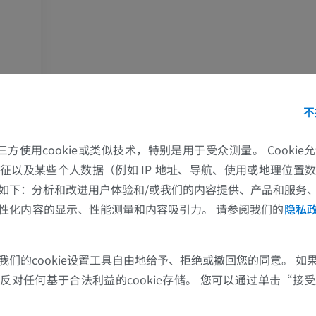
马
老鼠
马 - 骨学
老鼠-全身
插画
计算机体层摄
优质会员
免費
不
马-骨骼学
放射影像学
的第三方使用cookie或类似技术，特别是用于受众测量。 Cooki
免費
征以及某些个人数据（例如 IP 地址、导航、使用或地理位置
如下：分析和改进用户体验和/或我们的内容提供、产品和服务
马腕骨
性化内容的显示、性能测量和内容吸引力。 请参阅我们的
隐私
计算机体层摄影
优质会员
我们的cookie设置工具自由地给予、拒绝或撤回您的同意。 如
马 - 肌肉学
对任何基于合法利益的cookie存储。 您可以通过单击“接受所
插画
优质会员