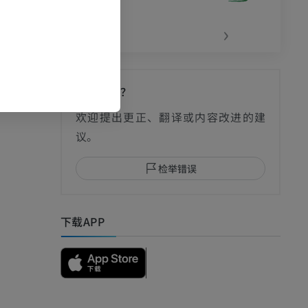
‹
›
发现错误？
欢迎提出更正、翻译或内容改进的建
议。
检举错误
下载APP