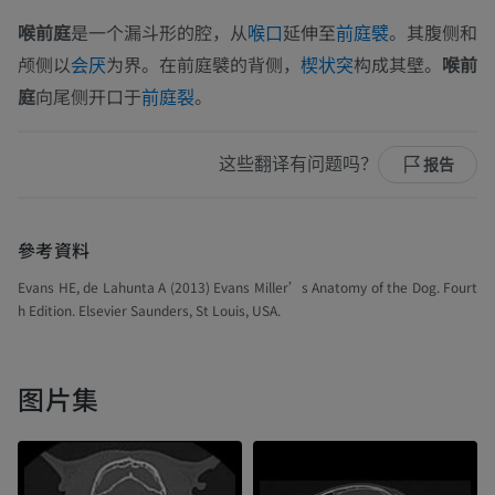
喉前庭
是一个漏斗形的腔，从
延伸至
。其腹侧和
喉口
前庭襞
颅侧以
为界。在前庭襞的背侧，
构成其壁。
喉前
会厌
楔状突
庭
向尾侧开口于
。
前庭裂
这些翻译有问题吗？
报告
參考資料
Evans HE, de Lahunta A (2013) Evans Miller’s Anatomy of the Dog. Fourt
h Edition. Elsevier Saunders, St Louis, USA.
图片集