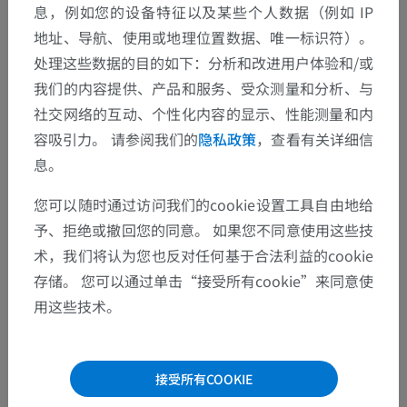
息，例如您的设备特征以及某些个人数据（例如 IP
地址、导航、使用或地理位置数据、唯一标识符）。
处理这些数据的目的如下：分析和改进用户体验和/或
我们的内容提供、产品和服务、受众测量和分析、与
社交网络的互动、个性化内容的显示、性能测量和内
容吸引力。 请参阅我们的
隐私政策
，查看有关详细信
息。
解剖层次
您可以随时通过访问我们的cookie设置工具自由地给
予、拒绝或撤回您的同意。 如果您不同意使用这些技
动物解剖学
术，我们将认为您也反对任何基于合法利益的cookie
内脏学
>
呼吸系统
>
喉
>
喉腔
>
喉前庭
存储。 您可以通过单击“接受所有cookie”来同意使
用这些技术。
这个解剖部位没有子结构
底层结构：
接受所有COOKIE