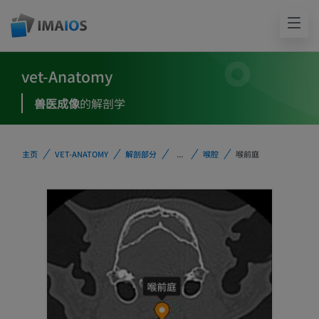
vet-Anatomy
兽医成像
的解剖学
主页
VET-ANATOMY
解剖部分
...
喉腔
喉前庭