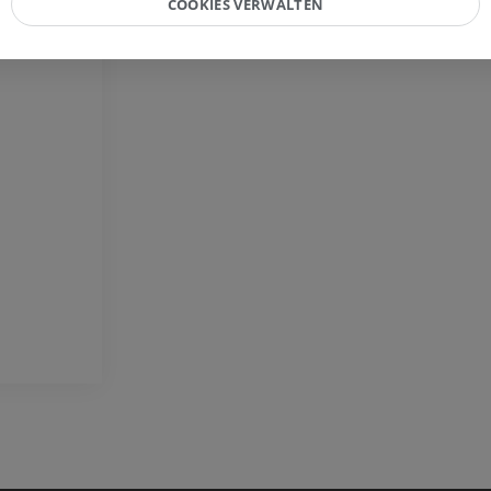
COOKIES VERWALTEN
Röntgenbilder
Kniegelenks
CT-Arthrogra
PREMIUM
PREMIUM
Obere Extremität
Abbildungen
MRT des Sprun
des Rückfußes
PREMIUM
MRT
PREMIUM
Arteriografie der oberen
Extremität
Angiographie
MRT Vorfuß
MRT
KOSTENLOS
PREMIUM
Visible Human Project
Fotografie
CTA der untere
Extremitäten
PREMIUM
CT
PREMIUM
Beinarterien u
CT