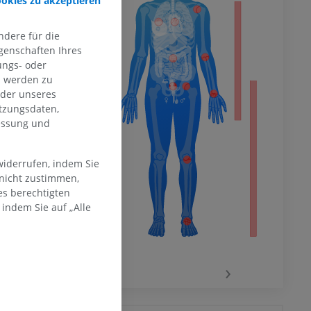
ookies zu akzeptieren
hme der
dere für die
mität
genschaften Ihres
ungs- oder
n werden zu
oder unseres
tzungsdaten,
en Extremität
messung und
widerrufen, indem Sie
 nicht zustimmen,
es berechtigten
indem Sie auf „Alle
‹
›
 des