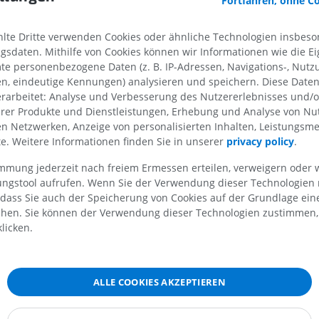
Fortfahren, ohne C
MRT der Schulter
Röntgenaufna
te Dritte verwenden Cookies oder ähnliche Technologien insbeson
MRT
unteren Extre
sdaten. Mithilfe von Cookies können wir Informationen wie die Ei
Röntgenbilder
PREMIUM
te personenbezogene Daten (z. B. IP-Adressen, Navigations-, Nutz
KOSTENLOS
en, eindeutige Kennungen) analysieren und speichern. Diese Date
rarbeitet: Analyse und Verbesserung des Nutzererlebnisses und/
MRT des Handgelenks
erer Produkte und Dienstleistungen, Erhebung und Analyse von Nu
MRT
MRT der unter
len Netzwerken, Anzeige von personalisierten Inhalten, Leistungs
MRT
PREMIUM
lte. Weitere Informationen finden Sie in unserer
privacy policy
.
PREMIUM
ät
immung jederzeit nach freiem Ermessen erteilen, verweigern oder 
MRT des Ellenbogens
en
MRT
Hüft-MRT
lungstool aufrufen. Wenn Sie der Verwendung dieser Technologien
MRT
 dass Sie auch der Speicherung von Cookies auf der Grundlage ein
PREMIUM
chen. Sie können der Verwendung dieser Technologien zustimmen, 
PREMIUM
licken.
MRT der Hand
MRT
Knie-MRT
MRT
PREMIUM
PREMIUM
ALLE COOKIES AKZEPTIEREN
Röntgenaufnahme der
oberen Extremität
CT-Arthografie