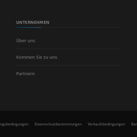
KOSTENLOS
UNTERNEHMEN
Arteriografie 
Extremität
Angiographie
Über uns
KOSTENLOS
Kommen Sie zu uns
Partnern
ungsbedingungen
Datenschutzbestimmungen
Verkaufsbedingungen
Bar