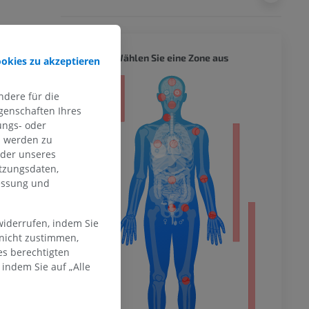
GANZER
Wählen Sie eine Zone aus
ookies zu akzeptieren
ität
dere für die
genschaften Ihres
ungs- oder
n werden zu
oder unseres
hme der
mität
tzungsdaten,
messung und
widerrufen, indem Sie
en Extremität
 nicht zustimmen,
es berechtigten
indem Sie auf „Alle