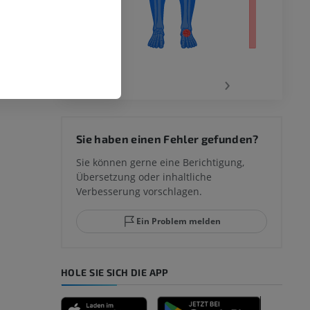
‹
›
 des
Sie haben einen Fehler gefunden?
mm
Sie können gerne eine Berichtigung,
Übersetzung oder inhaltliche
Verbesserung vorschlagen.
ggelenks und
Ein Problem melden
HOLE SIE SICH DIE APP