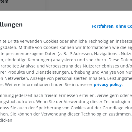
ystem
llungen
OBERE GLIEDMASSE
UNTERE GLIEDMASSE
Fortfahren, ohne C
MRT der oberen Extremität
Untere Extrem
te Dritte verwenden Cookies oder ähnliche Technologien insbeson
MRT
Abbildungen
sdaten. Mithilfe von Cookies können wir Informationen wie die Ei
PREMIUM
PREMIUM
te personenbezogene Daten (z. B. IP-Adressen, Navigations-, Nutz
weiche Hirnhaut
en, eindeutige Kennungen) analysieren und speichern. Diese Date
rarbeitet: Analyse und Verbesserung des Nutzererlebnisses und/
MRT der Schulter
Röntgenaufna
MRT
unteren Extre
erer Produkte und Dienstleistungen, Erhebung und Analyse von Nu
Röntgenbilder
len Netzwerken, Anzeige von personalisierten Inhalten, Leistungs
PREMIUM
lte. Weitere Informationen finden Sie in unserer
privacy policy
.
KOSTENLOS
kshaut
MRT des Handgelenks
immung jederzeit nach freiem Ermessen erteilen, verweigern oder 
MRT
MRT der unter
lungstool aufrufen. Wenn Sie der Verwendung dieser Technologien
MRT
PREMIUM
Halsscheidewand
 dass Sie auch der Speicherung von Cookies auf der Grundlage ein
PREMIUM
chen. Sie können der Verwendung dieser Technologien zustimmen, 
licken.
MRT des Ellenbogens
 Duraler Abschnitt
MRT
Hüft-MRT