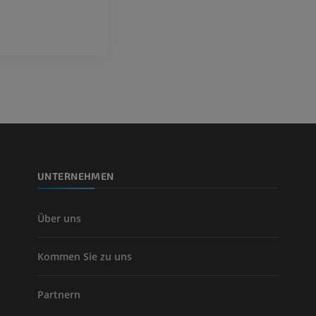
Visible Human Project
Fotografie
CTA der untere
Extremitäten
PREMIUM
CT
PREMIUM
Beinarterien u
CT
KOSTENLOS
UNTERNEHMEN
Arteriografie 
Extremität
Angiographie
Über uns
KOSTENLOS
Kommen Sie zu uns
Partnern