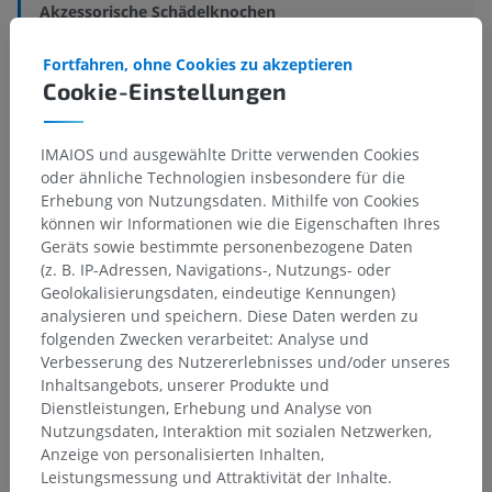
Akzessorische Schädelknochen
Darunterliegende Strukturen:
Fortfahren, ohne Cookies zu akzeptieren
Nahtknochen
Cookie-Einstellungen
Inkabein
Zwischenkieferbein
IMAIOS und ausgewählte Dritte verwenden Cookies
oder ähnliche Technologien insbesondere für die
Erhebung von Nutzungsdaten. Mithilfe von Cookies
können wir Informationen wie die Eigenschaften Ihres
Geräts sowie bestimmte personenbezogene Daten
Übersetzungen
(z. B. IP-Adressen, Navigations-, Nutzungs- oder
Geolokalisierungsdaten, eindeutige Kennungen)
analysieren und speichern. Diese Daten werden zu
folgenden Zwecken verarbeitet: Analyse und
Verbesserung des Nutzererlebnisses und/oder unseres
Sie haben einen Fehler gefunden?
Inhaltsangebots, unserer Produkte und
Sie können gerne eine Berichtigung, Übersetzung oder
Dienstleistungen, Erhebung und Analyse von
inhaltliche Verbesserung vorschlagen.
Nutzungsdaten, Interaktion mit sozialen Netzwerken,
Anzeige von personalisierten Inhalten,
Ein Problem melden
Leistungsmessung und Attraktivität der Inhalte.