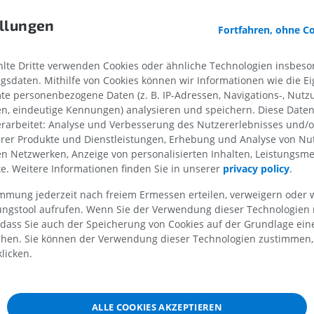
llungen
MRT der oberen Extremität
Untere Extrem
Fortfahren, ohne C
MRT
Abbildungen
PREMIUM
PREMIUM
te Dritte verwenden Cookies oder ähnliche Technologien insbeson
sdaten. Mithilfe von Cookies können wir Informationen wie die Ei
MRT der Schulter
Röntgenaufna
te personenbezogene Daten (z. B. IP-Adressen, Navigations-, Nutz
MRT
unteren Extre
en, eindeutige Kennungen) analysieren und speichern. Diese Date
Röntgenbilder
PREMIUM
rarbeitet: Analyse und Verbesserung des Nutzererlebnisses und/
KOSTENLOS
erer Produkte und Dienstleistungen, Erhebung und Analyse von Nu
len Netzwerken, Anzeige von personalisierten Inhalten, Leistungs
MRT des Handgelenks
lte. Weitere Informationen finden Sie in unserer
privacy policy
.
MRT
MRT der unter
MRT
PREMIUM
immung jederzeit nach freiem Ermessen erteilen, verweigern oder 
PREMIUM
lungstool aufrufen. Wenn Sie der Verwendung dieser Technologien
 dass Sie auch der Speicherung von Cookies auf der Grundlage ein
MRT des Ellenbogens
MRT
Hüft-MRT
chen. Sie können der Verwendung dieser Technologien zustimmen, 
MRT
licken.
PREMIUM
PREMIUM
MRT der Hand
MRT
Knie-MRT
ALLE COOKIES AKZEPTIEREN