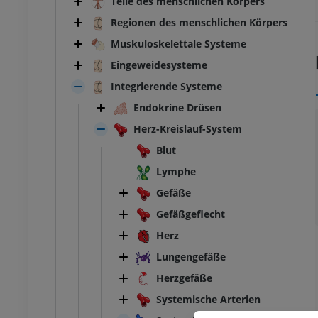
Teile des menschlichen Körpers
Regionen des menschlichen Körpers
Muskuloskelettale Systeme
Eingeweidesysteme
Integrierende Systeme
Endokrine Drüsen
Herz-Kreislauf-System
Blut
Lymphe
Gefäße
Gefäßgeflecht
Herz
Lungengefäße
Herzgefäße
Systemische Arterien
SPRUNGGELENK-FUSS