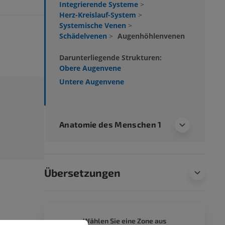
Integrierende Systeme
>
Herz-Kreislauf-System
>
Systemische Venen
>
Schädelvenen
>
Augenhöhlenvenen
Darunterliegende Strukturen:
Obere Augenvene
Untere Augenvene
Anatomie des Menschen 1
Übersetzungen
GANZER
Wählen Sie eine Zone aus