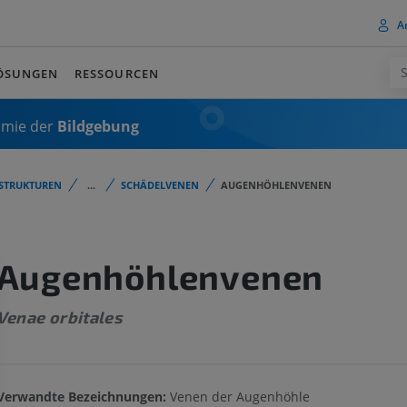
A
ÖSUNGEN
RESSOURCEN
omie der
Bildgebung
STRUKTUREN
...
SCHÄDELVENEN
AUGENHÖHLENVENEN
Augenhöhlenvenen
Venae orbitales
Verwandte Bezeichnungen:
Venen der Augenhöhle