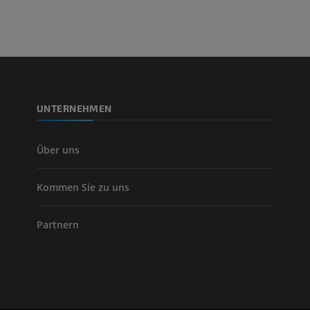
PREMIUM
Beinarterien u
CT
KOSTENLOS
UNTERNEHMEN
Arteriografie 
Extremität
Angiographie
Über uns
KOSTENLOS
Kommen Sie zu uns
Partnern