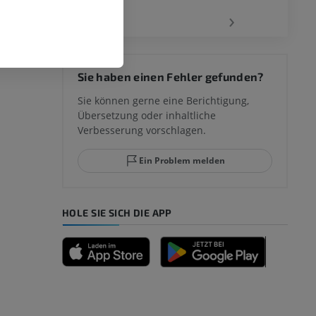
‹
›
 des
Sie haben einen Fehler gefunden?
mm
Sie können gerne eine Berichtigung,
Übersetzung oder inhaltliche
Verbesserung vorschlagen.
ggelenks und
Ein Problem melden
HOLE SIE SICH DIE APP
n