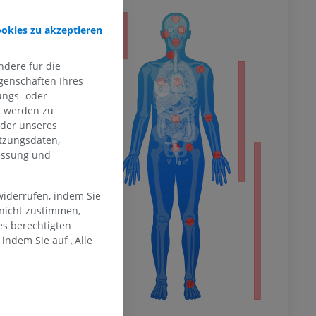
ität
ookies zu akzeptieren
dere für die
genschaften Ihres
hme der
ungs- oder
mität
n werden zu
oder unseres
tzungsdaten,
messung und
en Extremität
widerrufen, indem Sie
 nicht zustimmen,
es berechtigten
indem Sie auf „Alle