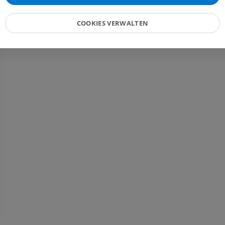
MRT
PREMIUM
PREMIUM
COOKIES VERWALTEN
Röntgenaufnahme der
oberen Extremität
CT-Arthografie
Röntgenbilder
Kniegelenks
CT-Arthrogra
PREMIUM
PREMIUM
Obere Extremität
Abbildungen
MRT des Sprun
des Rückfußes
PREMIUM
MRT
PREMIUM
Arteriografie der oberen
Extremität
Angiographie
MRT Vorfuß
MRT
KOSTENLOS
PREMIUM
Visible Human Project
Fotografie
CTA der untere
Extremitäten
PREMIUM
CT