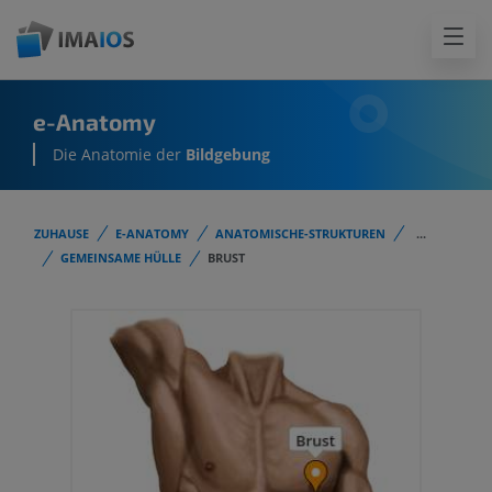
e-Anatomy
Die Anatomie der
Bildgebung
ZUHAUSE
E-ANATOMY
ANATOMISCHE-STRUKTUREN
...
GEMEINSAME HÜLLE
BRUST