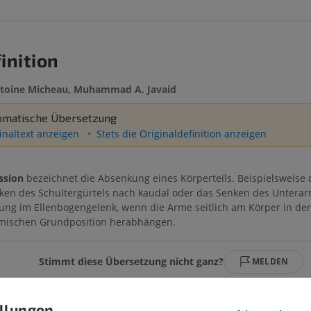
inition
toine Micheau, Muhammad A. Javaid
omatische Übersetzung
inaltext anzeigen
Stets die Originaldefinition anzeigen
ssion
bezeichnet die Absenkung eines Körperteils. Beispielsweise 
en des Schultergürtels nach kaudal oder das Senken des Untera
ung im Ellenbogengelenk, wenn die Arme seitlich am Körper in der
mischen Grundposition herabhängen.
OBERE GLIEDMASSE
UNTERE GLIEDMASSE
Stimmt diese Übersetzung nicht ganz?
MELDEN
MRT der oberen Extremität
Untere Extrem
MRT
Abbildungen
llungen