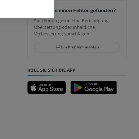
 des
Sie haben einen Fehler gefunden?
mm
Sie können gerne eine Berichtigung,
Übersetzung oder inhaltliche
Verbesserung vorschlagen.
ggelenks und
Ein Problem melden
HOLE SIE SICH DIE APP
n
nd -knochen