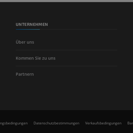
CT
KOSTENLOS
UNTERNEHMEN
Arteriografie 
Extremität
Angiographie
Über uns
KOSTENLOS
Kommen Sie zu uns
Partnern
ungsbedingungen
Datenschutzbestimmungen
Verkaufsbedingungen
Bar