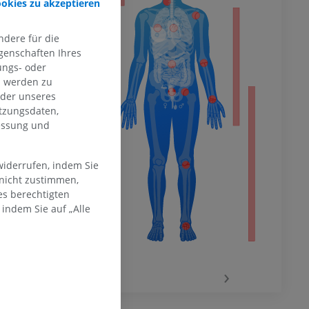
ookies zu akzeptieren
dere für die
hme der
mität
genschaften Ihres
ungs- oder
n werden zu
oder unseres
tzungsdaten,
en Extremität
messung und
widerrufen, indem Sie
 nicht zustimmen,
es berechtigten
indem Sie auf „Alle
‹
›