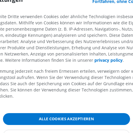
Fortfahren, ohne C
PREMIUM
PREMIUM
te Dritte verwenden Cookies oder ähnliche Technologien insbeson
MRT der Schulter
Röntgenaufna
MRT
unteren Extre
sdaten. Mithilfe von Cookies können wir Informationen wie die Ei
Röntgenbilder
te personenbezogene Daten (z. B. IP-Adressen, Navigations-, Nutz
PREMIUM
en, eindeutige Kennungen) analysieren und speichern. Diese Date
KOSTENLOS
rarbeitet: Analyse und Verbesserung des Nutzererlebnisses und/
MRT des Handgelenks
erer Produkte und Dienstleistungen, Erhebung und Analyse von Nu
MRT
MRT der unter
len Netzwerken, Anzeige von personalisierten Inhalten, Leistungs
MRT
PREMIUM
lte. Weitere Informationen finden Sie in unserer
privacy policy
.
PREMIUM
immung jederzeit nach freiem Ermessen erteilen, verweigern oder 
MRT des Ellenbogens
lungstool aufrufen. Wenn Sie der Verwendung dieser Technologien
MRT
Hüft-MRT
 dass Sie auch der Speicherung von Cookies auf der Grundlage ein
MRT
PREMIUM
chen. Sie können der Verwendung dieser Technologien zustimmen, 
PREMIUM
licken.
MRT der Hand
MRT
Knie-MRT
MRT
PREMIUM
ALLE COOKIES AKZEPTIEREN
PREMIUM
Röntgenaufnahme der