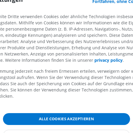
Fortfahren, ohne C
PREMIUM
PREMIUM
te Dritte verwenden Cookies oder ähnliche Technologien insbeson
MRT der Schulter
Röntgenaufna
MRT
unteren Extre
sdaten. Mithilfe von Cookies können wir Informationen wie die Ei
Röntgenbilder
te personenbezogene Daten (z. B. IP-Adressen, Navigations-, Nutz
PREMIUM
en, eindeutige Kennungen) analysieren und speichern. Diese Date
KOSTENLOS
rarbeitet: Analyse und Verbesserung des Nutzererlebnisses und/
MRT des Handgelenks
erer Produkte und Dienstleistungen, Erhebung und Analyse von Nu
MRT
MRT der unter
len Netzwerken, Anzeige von personalisierten Inhalten, Leistungs
MRT
PREMIUM
lte. Weitere Informationen finden Sie in unserer
privacy policy
.
PREMIUM
immung jederzeit nach freiem Ermessen erteilen, verweigern oder 
MRT des Ellenbogens
lungstool aufrufen. Wenn Sie der Verwendung dieser Technologien
MRT
Hüft-MRT
 dass Sie auch der Speicherung von Cookies auf der Grundlage ein
MRT
PREMIUM
chen. Sie können der Verwendung dieser Technologien zustimmen, 
PREMIUM
licken.
MRT der Hand
MRT
Knie-MRT
MRT
PREMIUM
ALLE COOKIES AKZEPTIEREN
PREMIUM
Röntgenaufnahme der