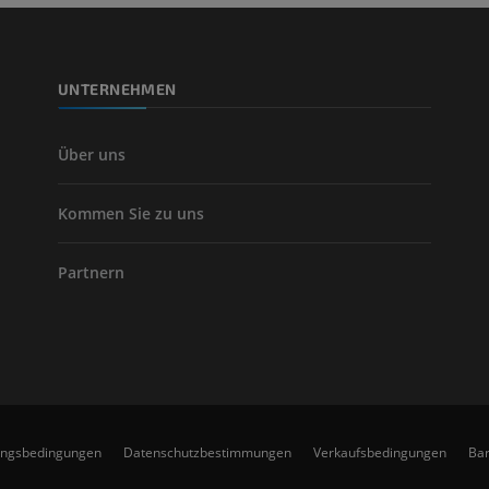
CT
KOSTENLOS
UNTERNEHMEN
Arteriografie 
Extremität
Angiographie
Über uns
KOSTENLOS
Kommen Sie zu uns
Partnern
ungsbedingungen
Datenschutzbestimmungen
Verkaufsbedingungen
Bar