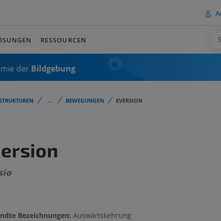
A
ÖSUNGEN
RESSOURCEN
omie der
Bildgebung
STRUKTUREN
...
BEWEGUNGEN
EVERSION
ersion
sio
ndte Bezeichnungen:
Auswärtskehrung