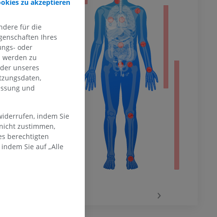
ookies zu akzeptieren
dere für die
hme der
mität
genschaften Ihres
ungs- oder
n werden zu
oder unseres
tzungsdaten,
en Extremität
messung und
widerrufen, indem Sie
 nicht zustimmen,
es berechtigten
indem Sie auf „Alle
‹
›