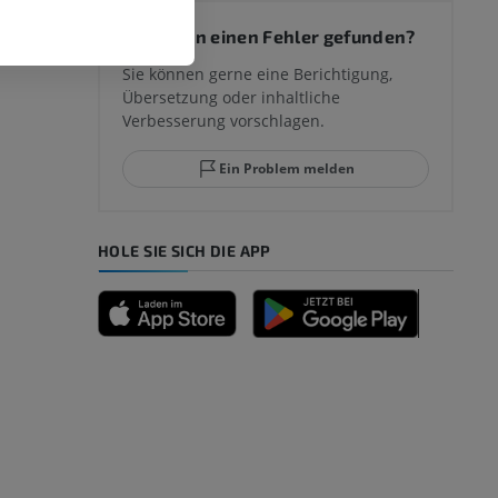
 des
Sie haben einen Fehler gefunden?
mm
Sie können gerne eine Berichtigung,
Übersetzung oder inhaltliche
Verbesserung vorschlagen.
ggelenks und
Ein Problem melden
HOLE SIE SICH DIE APP
n
nd -knochen