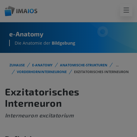
e-Anatomy
Die Anatomie der
Bildgebung
ZUHAUSE
E-ANATOMY
ANATOMISCHE-STRUKTUREN
...
VORDERHORNINTERNEURONE
EXZITATORISCHES INTERNEURON
Exzitatorisches
Interneuron
Interneuron excitatorium