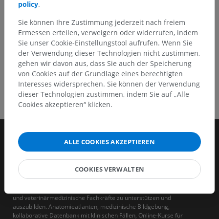
policy
.
HOLE SIE SICH DIE APP
Sie können Ihre Zustimmung jederzeit nach freiem
Ermessen erteilen, verweigern oder widerrufen, indem
Sie unser Cookie-Einstellungstool aufrufen. Wenn Sie
der Verwendung dieser Technologien nicht zustimmen,
gehen wir davon aus, dass Sie auch der Speicherung
von Cookies auf der Grundlage eines berechtigten
Interesses widersprechen. Sie können der Verwendung
dieser Technologien zustimmen, indem Sie auf „Alle
Cookies akzeptieren“ klicken.
ALLE COOKIES AKZEPTIEREN
COOKIES VERWALTEN
IMAIOS ist ein Unternehmen, das sich zum Ziel gesetzt hat, human-
und veterinärmedizinische Fachkräfte zu unterstützen und
auszubilden. Anatomieatlanten, medizinische Bildgebung,
kollaborative Datenbank mit klinischen Fällen, Online-Kurse für