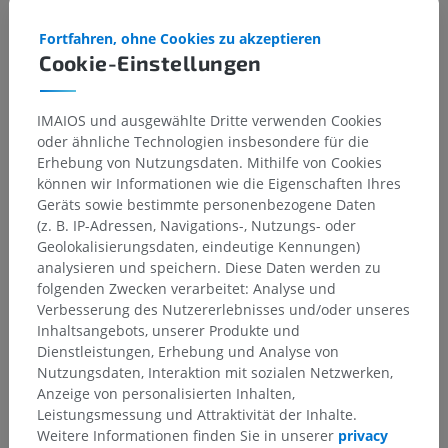
Neuronentypen
>
Vorderhorninterneurone
>
Exzitatorisches Interneuron
Fortfahren, ohne Cookies zu akzeptieren
Cookie-Einstellungen
Darunterliegende Strukturen:
Für dieses anatomische
Teil gibt es keine zugehörigen Strukturen
IMAIOS und ausgewählte Dritte verwenden Cookies
oder ähnliche Technologien insbesondere für die
Erhebung von Nutzungsdaten. Mithilfe von Cookies
können wir Informationen wie die Eigenschaften Ihres
Übersetzungen
Geräts sowie bestimmte personenbezogene Daten
(z. B. IP-Adressen, Navigations-, Nutzungs- oder
Geolokalisierungsdaten, eindeutige Kennungen)
analysieren und speichern. Diese Daten werden zu
folgenden Zwecken verarbeitet: Analyse und
Sie haben einen Fehler gefunden?
Verbesserung des Nutzererlebnisses und/oder unseres
Sie können gerne eine Berichtigung, Übersetzung oder
Inhaltsangebots, unserer Produkte und
inhaltliche Verbesserung vorschlagen.
Dienstleistungen, Erhebung und Analyse von
Nutzungsdaten, Interaktion mit sozialen Netzwerken,
Ein Problem melden
Anzeige von personalisierten Inhalten,
Leistungsmessung und Attraktivität der Inhalte.
Weitere Informationen finden Sie in unserer
privacy