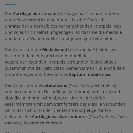
Der
Cartilago alaris major
(
Cartilago alaris major; unterer
lateraler Knorpel
) ist eine dünne, flexible Platte, die
unmittelbar unterhalb des vorhergehenden Knorpels liegt
und so auf sich selbst umgebogen ist, dass sie die mediale
und laterale Wand der Naris der jeweiligen Seite bildet.
Der Anteil, der die
Medialwand
(
Crus mediale
) bildet, ist
locker mit dem entsprechenden Anteil des
gegenüberliegenden Knorpels verbunden; beide bilden
zusammen mit der verdickten Gemeinsamen Hülle und dem
darunterliegenden Gewebe das
Septum mobile nasi
.
Der Anteil, der die
Lateralwand
(
Crus laterale
) bildet, ist
entsprechend dem Nasenflügel gekrümmt; er ist oval und
abgeflacht, hinten schmal, wo er durch eine derbe
Fasermembran mit dem Stirnfortsatz der Maxilla verbunden
ist, in der sich drei oder vier kleine knorpelige Platten
befinden, die
Cartilagines alares minores
(
Cartilagines alares
minores; Sesambeinknorpel
).