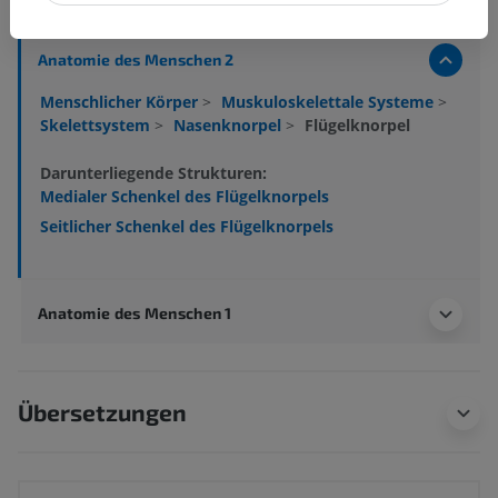
Anatomie des Menschen 2
Menschlicher Körper
>
Muskuloskelettale Systeme
>
Skelettsystem
>
Nasenknorpel
>
Flügelknorpel
Darunterliegende Strukturen:
Medialer Schenkel des Flügelknorpels
Seitlicher Schenkel des Flügelknorpels
Anatomie des Menschen 1
Übersetzungen