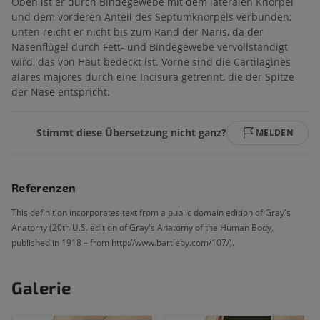
Oben ist er durch Bindegewebe mit dem lateralen Knorpel
und dem vorderen Anteil des Septumknorpels verbunden;
unten reicht er nicht bis zum Rand der Naris, da der
Nasenflügel durch Fett- und Bindegewebe vervollständigt
wird, das von Haut bedeckt ist. Vorne sind die Cartilagines
alares majores durch eine Incisura getrennt, die der Spitze
der Nase entspricht.
Stimmt diese Übersetzung nicht ganz?
MELDEN
Referenzen
This definition incorporates text from a public domain edition of Gray's
Anatomy (20th U.S. edition of Gray's Anatomy of the Human Body,
published in 1918 – from http://www.bartleby.com/107/).
Galerie