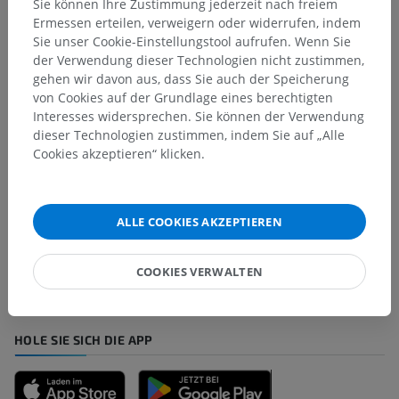
Sie können Ihre Zustimmung jederzeit nach freiem
Ermessen erteilen, verweigern oder widerrufen, indem
Anatomie des Menschen 1
Sie unser Cookie-Einstellungstool aufrufen. Wenn Sie
der Verwendung dieser Technologien nicht zustimmen,
gehen wir davon aus, dass Sie auch der Speicherung
von Cookies auf der Grundlage eines berechtigten
Übersetzungen
Interesses widersprechen. Sie können der Verwendung
dieser Technologien zustimmen, indem Sie auf „Alle
Cookies akzeptieren“ klicken.
Sie haben einen Fehler gefunden?
Sie können gerne eine Berichtigung, Übersetzung oder
ALLE COOKIES AKZEPTIEREN
inhaltliche Verbesserung vorschlagen.
COOKIES VERWALTEN
Ein Problem melden
HOLE SIE SICH DIE APP