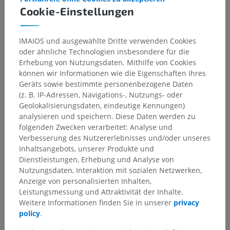
Cookie-Einstellungen
IMAIOS und ausgewählte Dritte verwenden Cookies
oder ähnliche Technologien insbesondere für die
Erhebung von Nutzungsdaten. Mithilfe von Cookies
können wir Informationen wie die Eigenschaften Ihres
Geräts sowie bestimmte personenbezogene Daten
Anatomische Hierarchie
(z. B. IP-Adressen, Navigations-, Nutzungs- oder
Geolokalisierungsdaten, eindeutige Kennungen)
analysieren und speichern. Diese Daten werden zu
Anatomie des Menschen 2
folgenden Zwecken verarbeitet: Analyse und
Verbesserung des Nutzererlebnisses und/oder unseres
Menschlicher Körper
>
Integrierende Systeme
>
Inhaltsangebots, unserer Produkte und
Herz-Kreislauf-System
>
Systemische Venen
>
Dienstleistungen, Erhebung und Analyse von
Obere Hohlvene
>
Oberarm-Kopf-Vene
>
Nutzungsdaten, Interaktion mit sozialen Netzwerken,
Herzbeutel-Zuflüsse der Oberarm-Kopf-Vene
Anzeige von personalisierten Inhalten,
Leistungsmessung und Attraktivität der Inhalte.
Darunterliegende Strukturen:
Für dieses anatomische
Weitere Informationen finden Sie in unserer
privacy
Teil gibt es keine zugehörigen Strukturen
policy
.