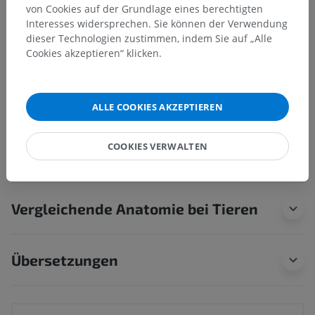
Anatomische Hierarchie
von Cookies auf der Grundlage eines berechtigten
Interesses widersprechen. Sie können der Verwendung
dieser Technologien zustimmen, indem Sie auf „Alle
Anatomie des Menschen 1
Cookies akzeptieren“ klicken.
Systematische Anatomie
>
Verdauungsapparat
>
Mund
>
Zähne
>
Approximalfläche
>
Kontaktfläche
ALLE COOKIES AKZEPTIEREN
Darunterliegende Strukturen:
Für dieses anatomische
Teil gibt es keine zugehörigen Strukturen
COOKIES VERWALTEN
Vergleichende Anatomie bei Tieren
Übersetzungen