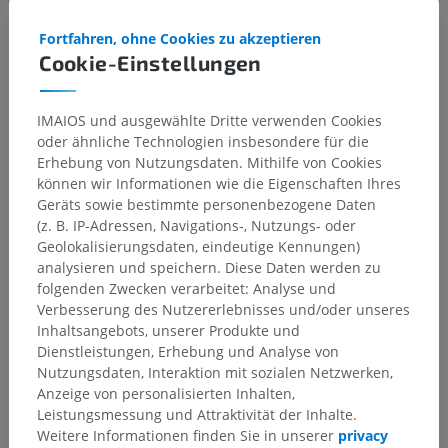
Darunterliegende Strukturen:
Für dieses anatomische
Teil gibt es keine zugehörigen Strukturen
Fortfahren, ohne Cookies zu akzeptieren
Cookie-Einstellungen
Anatomie des Menschen
IMAIOS und ausgewählte Dritte verwenden Cookies
oder ähnliche Technologien insbesondere für die
Erhebung von Nutzungsdaten. Mithilfe von Cookies
können wir Informationen wie die Eigenschaften Ihres
Übersetzungen
Geräts sowie bestimmte personenbezogene Daten
(z. B. IP-Adressen, Navigations-, Nutzungs- oder
Geolokalisierungsdaten, eindeutige Kennungen)
analysieren und speichern. Diese Daten werden zu
folgenden Zwecken verarbeitet: Analyse und
Sie haben einen Fehler gefunden?
Verbesserung des Nutzererlebnisses und/oder unseres
Sie können gerne eine Berichtigung, Übersetzung oder
Inhaltsangebots, unserer Produkte und
inhaltliche Verbesserung vorschlagen.
Dienstleistungen, Erhebung und Analyse von
Nutzungsdaten, Interaktion mit sozialen Netzwerken,
Ein Problem melden
Anzeige von personalisierten Inhalten,
Leistungsmessung und Attraktivität der Inhalte.
Weitere Informationen finden Sie in unserer
privacy