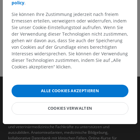
policy
.
HOLE SIE SICH DIE APP
Sie können Ihre Zustimmung jederzeit nach freiem
Ermessen erteilen, verweigern oder widerrufen, indem
Sie unser Cookie-Einstellungstool aufrufen. Wenn Sie
der Verwendung dieser Technologien nicht zustimmen,
gehen wir davon aus, dass Sie auch der Speicherung
von Cookies auf der Grundlage eines berechtigten
Interesses widersprechen. Sie können der Verwendung
dieser Technologien zustimmen, indem Sie auf „Alle
Cookies akzeptieren“ klicken.
ALLE COOKIES AKZEPTIEREN
COOKIES VERWALTEN
IMAIOS ist ein Unternehmen, das sich zum Ziel gesetzt hat, human-
und veterinärmedizinische Fachkräfte zu unterstützen und
auszubilden. Anatomieatlanten, medizinische Bildgebung,
kollaborative Datenbank mit klinischen Fällen, Online-Kurse für