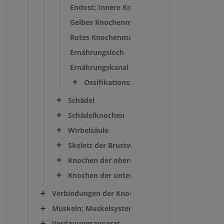
Endost; Innere Knochenhaut
Gelbes Knochenmark
Rotes Knochenmark
Ernährungsloch
Ernährungskanal
Ossifikationszentrum
Schädel
Schädelknochen
Wirbelsäule
Skelett der Brustwand
Knochen der oberen Gliedmaße
Knochen der unteren Gliedmaße
Verbindungen der Knochenelemente; Gelenksyst
Muskeln; Muskelsystem
Verdauungsapparat