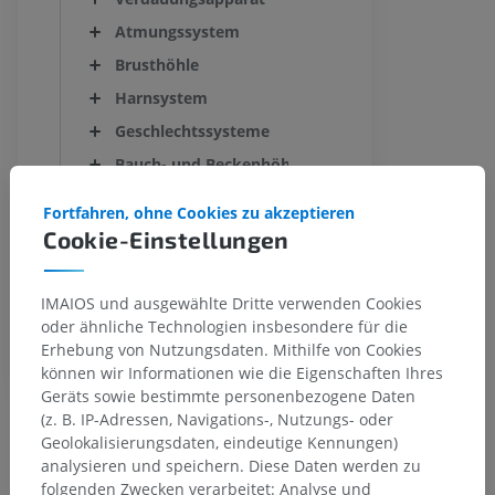
Atmungssystem
Brusthöhle
Harnsystem
Geschlechtssysteme
Bauch- und Beckenhöhle
Endokrinen Drüsen
Fortfahren, ohne Cookies zu akzeptieren
Herz-Kreislauf-System
Cookie-Einstellungen
Lymphsystem
Nervensystem
IMAIOS und ausgewählte Dritte verwenden Cookies
oder ähnliche Technologien insbesondere für die
Sinnesorgane
Erhebung von Nutzungsdaten. Mithilfe von Cookies
Gemeinsame Hülle
können wir Informationen wie die Eigenschaften Ihres
Geräts sowie bestimmte personenbezogene Daten
Markhöhle
(z. B. IP-Adressen, Navigations-, Nutzungs- oder
Geolokalisierungsdaten, eindeutige Kennungen)
Cavitas medullaris ossis
analysieren und speichern. Diese Daten werden zu
folgenden Zwecken verarbeitet: Analyse und