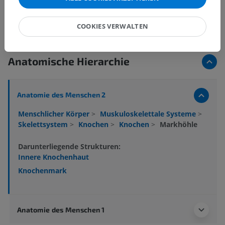
COOKIES VERWALTEN
Anatomische Hierarchie
Anatomie des Menschen 2
Menschlicher Körper
>
Muskuloskelettale Systeme
>
Skelettsystem
>
Knochen
>
Knochen
>
Markhöhle
Darunterliegende Strukturen:
Innere Knochenhaut
Knochenmark
Anatomie des Menschen 1