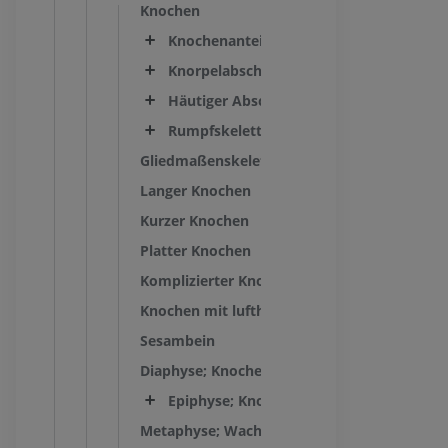
Knochen
Knochenanteil
Knorpelabschnitt
Häutiger Abschnitt
Rumpfskelett
Gliedmaßenskelett
Langer Knochen
Kurzer Knochen
Platter Knochen
Komplizierter Knochen
Knochen mit lufthaltigen Zellen
Sesambein
Diaphyse; Knochenmittelstück
Epiphyse; Knochenendstück
Metaphyse; Wachstumszone