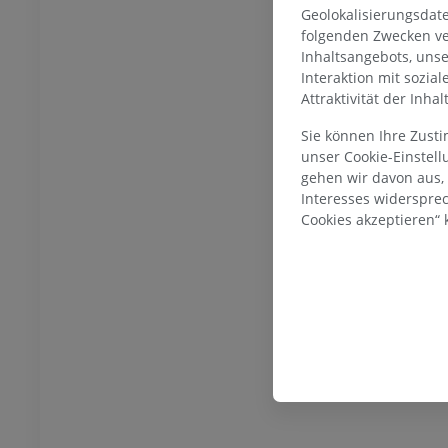
Geolokalisierungsdat
folgenden Zwecken ve
Inhaltsangebots, uns
Interaktion mit sozia
SPRUNGGELENK-FUSS
Attraktivität der Inha
MRT
Fußwurzel-MRT
Sie können Ihre Zust
MRT
unser Cookie-Einstel
gehen wir davon aus,
UM
PREMIUM
Interesses widerspre
Cookies akzeptieren“ k
ografie des
MRT Vorfuß
lenks
MRT
throgramm
PREMIUM
UM
MRT der unteren Extremität
r unteren Extremität
MRT
PREMIUM
UM
Röntgenaufnahme der
naufnahme der
unteren Extremität