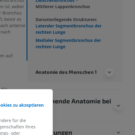
Zwischenbronchus
>
penbronchus
Mittlerer Lappenbronchus
 ist, wobei
r Bronchus
t, bevor es
Darunterliegende Strukturen:
ach anterior
Lateraler Segmentbronchus der
 nach
rechten Lunge
Medialer Segmentbronchus der
rechten Lunge
en auf:
Anatomie des Menschen 1
 die
 bei
Vergleichende Anatomie bei
achtet. Eine
ookies zu akzeptieren
kationsmuster
Tieren
e vorkommt.
dere für die
genschaften Ihres
 ganz?
Übersetzungen
ungs- oder