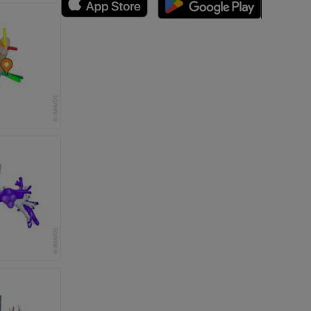
n
nd -knochen
der unteren