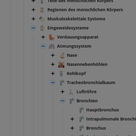
Teile des menschlichen Körpers
Regionen des menschlichen Körpers
Muskuloskelettale Systeme
Eingeweidesysteme
Verdauungsapparat
Atmungssystem
Nase
Nasennebenhöhlen
Kehlkopf
Tracheobronchialbaum
Luftröhre
Bronchien
Hauptbronchus
Intrapulmonale Bronch
Bronchus