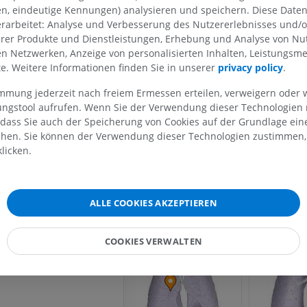
MELDEN
en, eindeutige Kennungen) analysieren und speichern. Diese Date
rarbeitet: Analyse und Verbesserung des Nutzererlebnisses und/
erer Produkte und Dienstleistungen, Erhebung und Analyse von Nu
len Netzwerken, Anzeige von personalisierten Inhalten, Leistungs
OBERE GLIEDMASSE
UNTERE GLIEDMASSE
Galerie
lte. Weitere Informationen finden Sie in unserer
privacy policy
.
MRT der oberen Extremität
Untere Extrem
immung jederzeit nach freiem Ermessen erteilen, verweigern oder 
MRT
Abbildungen
lungstool aufrufen. Wenn Sie der Verwendung dieser Technologien
 dass Sie auch der Speicherung von Cookies auf der Grundlage ein
PREMIUM
PREMIUM
chen. Sie können der Verwendung dieser Technologien zustimmen, 
licken.
MRT der Schulter
Röntgenaufna
MRT
unteren Extre
Röntgenbilder
PREMIUM
KOSTENLOS
ALLE COOKIES AKZEPTIEREN
MRT des Handgelenks
MRT
MRT der unter
COOKIES VERWALTEN
MRT
PREMIUM
PREMIUM
MRT des Ellenbogens
MRT
Hüft-MRT