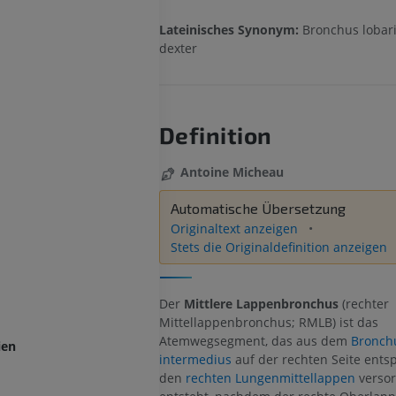
Lateinisches Synonym:
Bronchus lobar
dexter
Definition
Antoine Micheau
Automatische Übersetzung
Originaltext anzeigen
Stets die Originaldefinition anzeigen
Der
Mittlere Lappenbronchus
(rechter
Mittellappenbronchus; RMLB) ist das
Atemwegsegment, das aus dem
Bronch
ien
intermedius
auf der rechten Seite ents
den
rechten Lungenmittellappen
versor