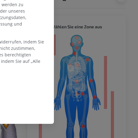
n werden zu
oder unseres
tzungsdaten,
messung und
GANZER
Wählen Sie eine Zone aus
ität
widerrufen, indem Sie
 nicht zustimmen,
es berechtigten
indem Sie auf „Alle
hme der
mität
en Extremität