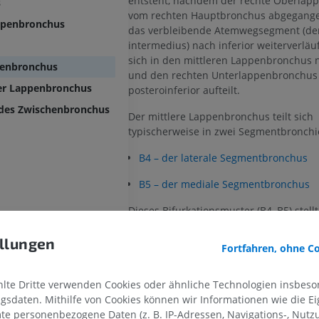
entsteht, nachdem der rechte Oberlap
s
vom rechten Hauptbronchus abgegangen
ppenbronchus
das verbleibende Atemwegsegment (de
intermedius) nach inferior weiterverläuf
sich in den mittleren Lappenbronchus n
penbronchus
und den rechten Unterlappenbronchus
er Lappenbronchus
posteroinferior aufteilt.
 des Zwischenbronchus
Der mittlere Lappenbronchus teilt sich
typischerweise in zwei Segmentbronchi
B4 – der laterale Segmentbronchus
B5 – der mediale Segmentbronchus
Dieses Bifurkationsmuster (B4, B5) stellt
vorherrschende Anatomie dar und wird
approximately
91 %
der Individuen beob
llungen
Fortfahren, ohne C
weniger häufige Variante ist ein Trifur
(B4, B5, B*), das bei etwa 89 % der Fäll
te Dritte verwenden Cookies oder ähnliche Technologien insbeson
sdaten. Mithilfe von Cookies können wir Informationen wie die Ei
Stimmt diese Übersetzung nicht
te personenbezogene Daten (z. B. IP-Adressen, Navigations-, Nutz