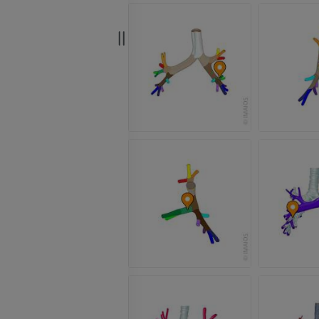
Visible Human Project
Fotografie
CTA der untere
Extremitäten
PREMIUM
CT
PREMIUM
Beinarterien u
CT
KOSTENLOS
Arteriografie 
Extremität
Angiographie
KOSTENLOS