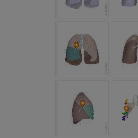
MRT
PREMIUM
PREMIUM
MRT der Hand
MRT
Knie-MRT
MRT
PREMIUM
PREMIUM
Röntgenaufnahme der
oberen Extremität
CT-Arthografie
Röntgenbilder
Kniegelenks
CT-Arthrogra
PREMIUM
PREMIUM
Obere Extremität
Abbildungen
MRT des Sprun
des Rückfußes
PREMIUM
MRT
PREMIUM
Arteriografie der oberen
Extremität
Angiographie
MRT Vorfuß
MRT
KOSTENLOS
PREMIUM