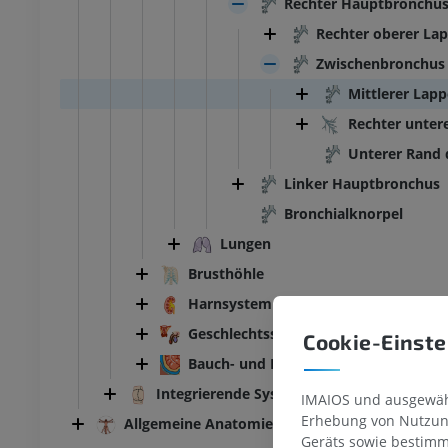
Rechter Hauptbronchu
Rechter oberer La
Zwischenbronchus
Mittlerer Lap
Rechter unter
Unterer Rand
Linker Hauptbronchus
Bronchialknorpel
Lungen
Brusthöhle
Harnsystem
Geschlechtssysteme
Cookie-Einste
Bauch- und Beckenhöhle
Integrierende Systeme
IMAIOS und ausgewähl
Erhebung von Nutzung
Allgemeine Anatomie
Geräts sowie bestimm