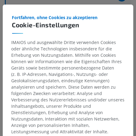
Nervensystem
>
Nervengewebe
>
Zentrales Nervengewebe
>
Weiße Substanz
>
Fortfahren, ohne Cookies zu akzeptieren
Nervenfaserkreuzung; Kommissuren
Cookie-Einstellungen
Darunterliegende Strukturen:
Für dieses anatomische
Teil gibt es keine zugehörigen Strukturen
IMAIOS und ausgewählte Dritte verwenden Cookies
oder ähnliche Technologien insbesondere für die
Erhebung von Nutzungsdaten. Mithilfe von Cookies
können wir Informationen wie die Eigenschaften Ihres
Geräts sowie bestimmte personenbezogene Daten
Übersetzungen
(z. B. IP-Adressen, Navigations-, Nutzungs- oder
Geolokalisierungsdaten, eindeutige Kennungen)
analysieren und speichern. Diese Daten werden zu
folgenden Zwecken verarbeitet: Analyse und
Verbesserung des Nutzererlebnisses und/oder unseres
Sie haben einen Fehler gefunden?
Inhaltsangebots, unserer Produkte und
Sie können gerne eine Berichtigung, Übersetzung oder
Dienstleistungen, Erhebung und Analyse von
inhaltliche Verbesserung vorschlagen.
Nutzungsdaten, Interaktion mit sozialen Netzwerken,
Anzeige von personalisierten Inhalten,
Ein Problem melden
Leistungsmessung und Attraktivität der Inhalte.