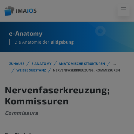
e-Anatomy
Die Anatomie der
Bildgebung
ZUHAUSE
E-ANATOMY
ANATOMISCHE-STRUKTUREN
...
WEISSE SUBSTANZ
NERVENFASERKREUZUNG; KOMMISSUREN
Nervenfaserkreuzung;
Kommissuren
Commissura